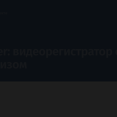
екте
er: видеорегистратор 
изом