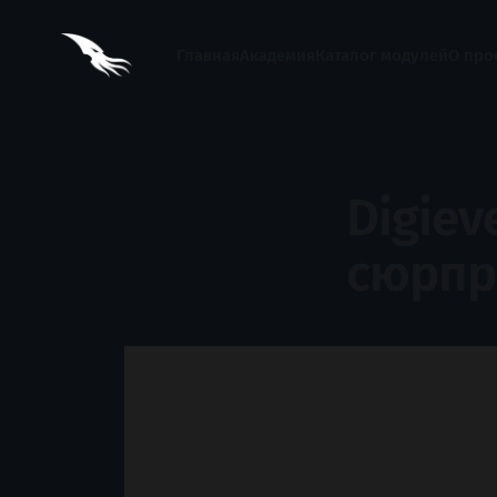
Главная
Академия
Каталог модулей
О про
Digiev
сюрпр