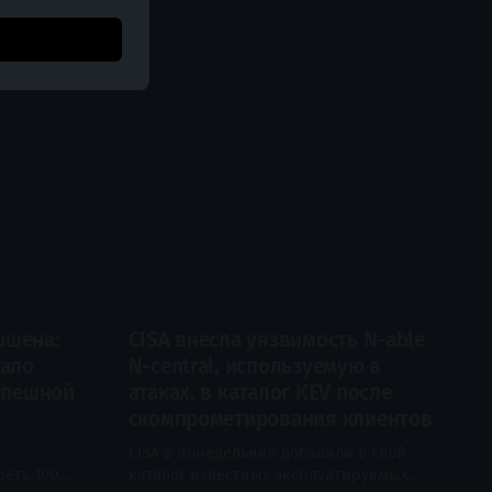
ршена:
CISA внесла уязвимость N-able
тало
N-central, используемую в
спешной
атаках, в каталог KEV после
скомпрометирования клиентов
CISA в понедельник добавили в свой
реть 100
каталог известных эксплуатируемых