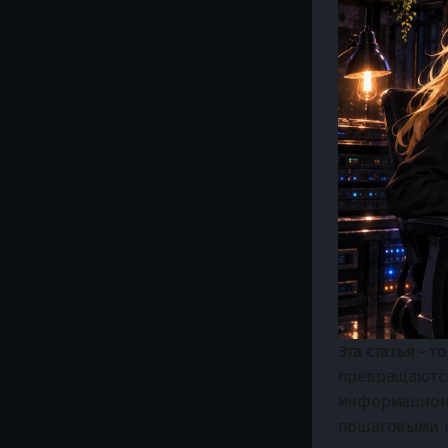
Эта статья - т
превращаются
информационн
пошаговыми о