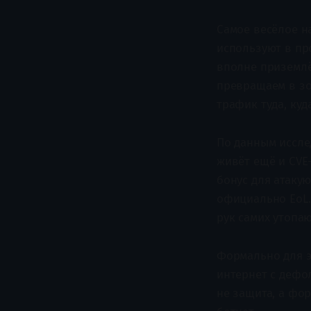
Самое весёлое на
используют в пр
вполне приземлё
превращаем в зо
трафик туда, куд
По данным исслед
живёт ещё и CVE
бонус для атакую
официально EoL.
рук самих утопа
Формально для э
интернет с дефол
не защита, а фор