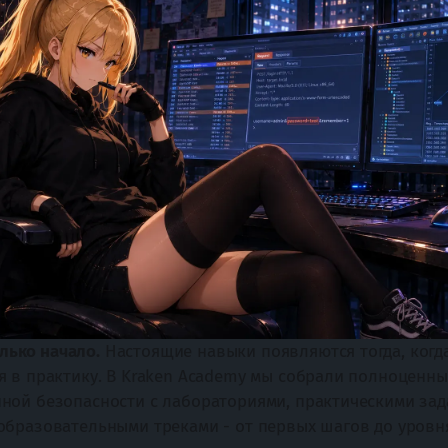
олько начало.
 Настоящие навыки появляются тогда, когда
 в практику. В Kraken Academy мы собрали полноценные
ой безопасности с лабораториями, практическими зада
бразовательными треками - от первых шагов до уровня