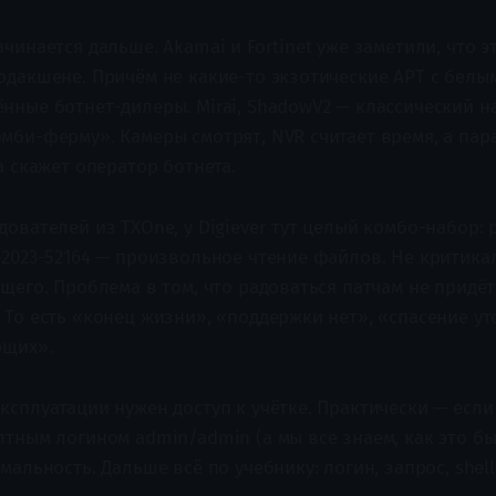
чинается дальше. Akamai и Fortinet уже заметили, что э
одакшене. Причём не какие-то экзотические APT с белы
нные ботнет-дилеры. Mirai, ShadowV2 — классический 
мби-ферму». Камеры смотрят, NVR считает время, а па
а скажет оператор ботнета.
ователей из TXOne, у Digiever тут целый комбо-набор: 
-2023-52164 — произвольное чтение файлов. Не критика
щего. Проблема в том, что радоваться патчам не придёт
 То есть «конец жизни», «поддержки нет», «спасение у
ющих».
ксплуатации нужен доступ к учётке. Практически — если
тным логином admin/admin (а мы все знаем, как это быв
мальность. Дальше всё по учебнику: логин, запрос, shell,