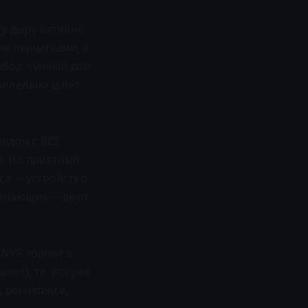
ту дыру активно
ми перчатками, а
набор «умный дом
раллельно шлёт
рядом с RCE
л, но приятный
ся — устройство
топающих — дело
 NVR торчит в
ает), то это уже
 persistence,