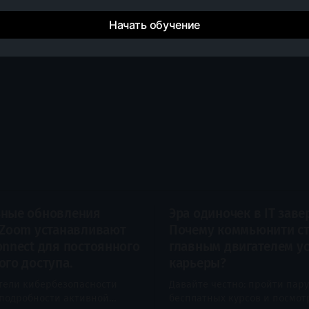
Начать обучение
ные обновления
Эра одиночек в IT заве
 Zoom устанавливают
Почему коммьюнити с
onnect для постоянного
главным двигателем у
ого доступа.
карьеры?
тели кибербезопасности
Давайте честно: пройти пару
подробности активной
бесплатных курсов и посмот