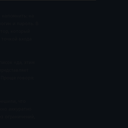
т напомнить: на
логин и пароль. В
атор, который
 точкой входа
писок «да, этим
 представляет
 Проще говоря:
решили, что
жно аккуратно
ез ограничений,