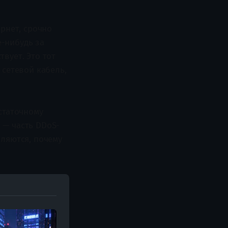
ернет, срочно
-нибудь за
вует. Это тот
 сетевой кабель,
статочному
 — часть DDoS-
вляются, почему