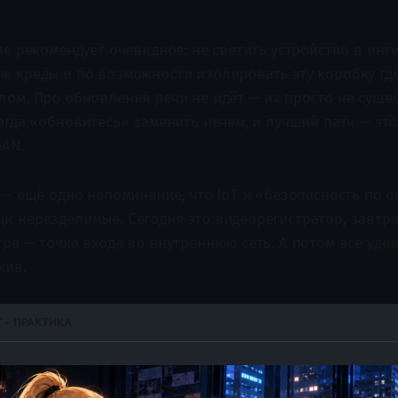
ле рекомендует очевидное: не светить устройство в инт
е креды и по возможности изолировать эту коробку где
ом. Про обновления речи не идёт — их просто не сущест
огда «обновитесь» заменить нечем, и лучший патч — это
WAN.
 — ещё одно напоминание, что IoT и «безопасность по о
и неразделимые. Сегодня это видеорегистратор, завтра
тра — точка входа во внутреннюю сеть. А потом все уди
жив.
 - ПРАКТИКА