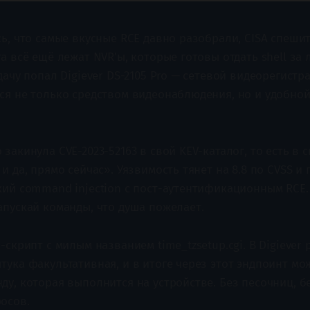
ь, что самые вкусные RCE давно разобрали, CISA спеши
а всё ещё лежат NVR’ы, которые готовы отдать shell за 
дачу попал Digiever DS-2105 Pro — сетевой видеорегистр
ся не только средством видеонаблюдения, но и удобной
закинула CVE-2023-52163 в свой KEV-каталог, то есть в с
и да, прямо сейчас». Уязвимость тянет на 8.8 по CVSS и
кий command injection с пост-аутентификационным RCE.
апускай команды, что душа пожелает.
-скрипт с милым названием time_tzsetup.cgi. В Digiever 
тука факультативная, и в итоге через этот эндпоинт мо
ду, которая выполнится на устройстве. Без песочниц, б
осов.