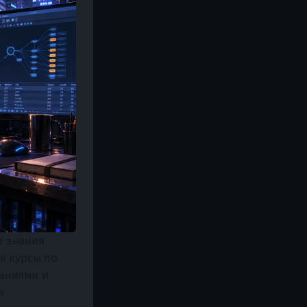
 знания 
 курсы по 
ниями и 
 