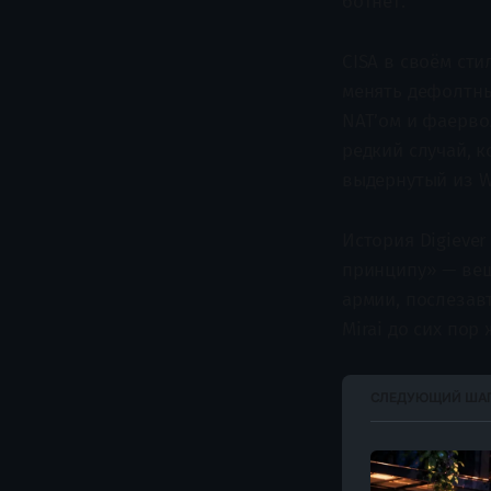
ботнет.
CISA в своём сти
менять дефолтны
NAT’ом и фаервол
редкий случай, к
выдернутый из 
История Digiever
принципу» — вещ
армии, послезав
Mirai до сих пор 
СЛЕДУЮЩИЙ ШАГ