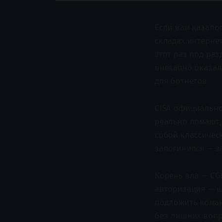
Если вам казалос
складах интернет
этот раз под раз
внезапно оказал
для ботнетов.
CISA официально 
реально ломают, 
собой классичес
залогинился — з
Корень зла — CGI
авторизация — ш
подложить коман
без лишних вопр