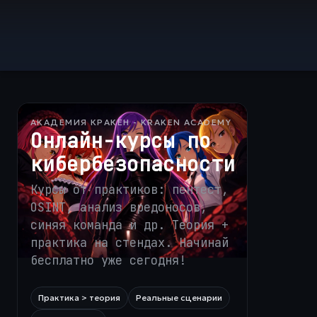
АКАДЕМИЯ КРАКЕН - KRAKEN ACADEMY
Онлайн-курсы по
кибербезопасности
Курсы от практиков: пентест,
OSINT, анализ вредоносов,
синяя команда и др. Теория +
практика на стендах. Начинай
бесплатно уже сегодня!
Практика > теория
Реальные сценарии