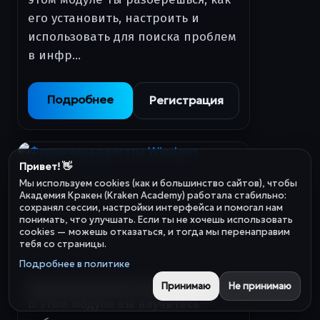
его установить, настроить и
использовать для поиска проблем
в инфр…
Подробнее
Регистрация
Привет! 👋
Мы используем cookies (как и большинство сайтов), чтобы
Академия Кракен (Kraken Academy) работала стабильно:
сохранял сессии, настройки интерфейса и помогал нам
понимать, что улучшать. Если ты не хочешь использовать
cookies — можешь отказаться, и тогда мы перенаправим
тебя со страницы.
Подробнее в политике
Форензика реестра Windows
Принимаю
Не принимаю
В этом модуле вы научитесь