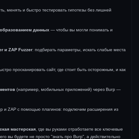
ь, менять и быстро тестировать гипотезы без лишней
еобразованием данных
— чтобы вы могли понимать и
r и ZAP Fuzzer
: подбирать параметры, искать слабые места
ыстро просканировать сайт, где стоит быть осторожным, и как
ументов
(например, мобильных приложений) через Burp —
p и ZAP с помощью плагинов: подключим расширения из
ская мастерская
, где вы руками отработаете все ключевые
го вы будете не просто "знать про Burp", а действительно