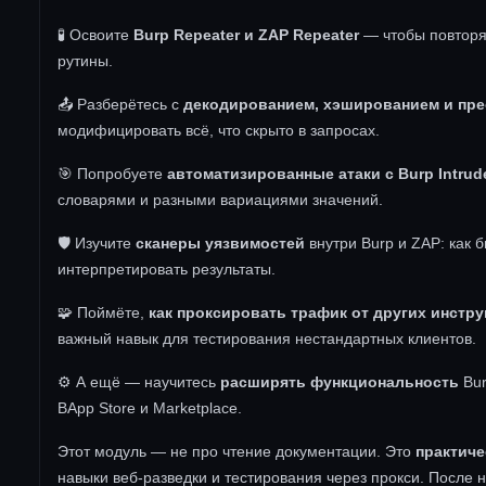
🧪 Освоите
Burp Repeater и ZAP Repeater
— чтобы повторят
рутины.
📤 Разберётесь с
декодированием, хэшированием и пр
модифицировать всё, что скрыто в запросах.
🎯 Попробуете
автоматизированные атаки с Burp Intrude
словарями и разными вариациями значений.
🛡 Изучите
сканеры уязвимостей
внутри Burp и ZAP: как б
интерпретировать результаты.
🧩 Поймёте,
как проксировать трафик от других инстр
важный навык для тестирования нестандартных клиентов.
⚙ А ещё — научитесь
расширять функциональность
Bur
BApp Store и Marketplace.
Этот модуль — не про чтение документации. Это
практиче
навыки веб-разведки и тестирования через прокси. После не