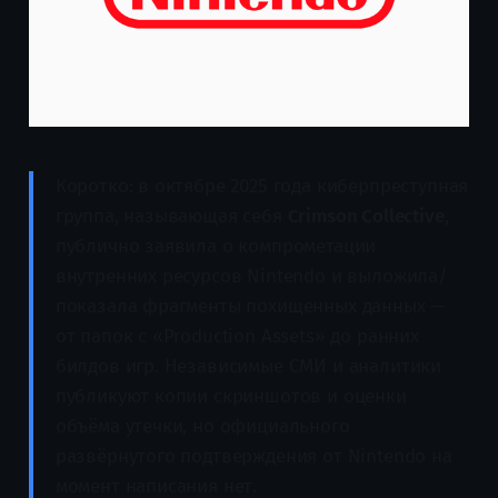
Коротко: в октябре 2025 года киберпреступная
группа, называющая себя
Crimson Collective
,
публично заявила о компрометации
внутренних ресурсов Nintendo и выложила/
показала фрагменты похищенных данных —
от папок с «Production Assets» до ранних
билдов игр. Независимые СМИ и аналитики
публикуют копии скриншотов и оценки
объёма утечки, но официального
развёрнутого подтверждения от Nintendo на
момент написания нет.