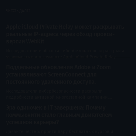
ЧИТАТЬ ДАЛЕЕ
Apple iCloud Private Relay может раскрывать
реальные IP-адреса через обход прокси-
версии WebKit
Исследователи в области кибербезопасности раскрыли
уязвимость в инструменте Apple iCloud Private Relay,
которая позволяет раскрыть настоящий IP-адрес
Поддельные обновления Adobe и Zoom
пользователя. Функция iCloud Private Relay,
устанавливают ScreenConnect для
представленная в iOS 15, использует архитектуру
двойного проксирования (dual-hop) для защиты
постоянного удаленного доступа.
конфиденциальности пользователей. Она
Исследователи кибербезопасности раскрыли
перенаправляет веб-трафик Safari через два
подробности активной многоэтапной кампании,
независимых узла, благодаря чему ни одна
использующей методы социальной инженерии,
Эра одиночек в IT завершена: Почему
основанные на обновлениях ПО Adobe и Zoom, анализе
коммьюнити стало главным двигателем
деловых документов и утилитах для обслуживания систем,
с целью скрытого развертывания программ удаленного
успешной карьеры?
мониторинга и управления (RMM), таких как ConnectWise
Давайте честно: пройти пару бесплатных курсов и
ScreenConnect. Кампания получила кодовое название