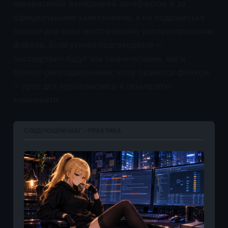
независимой валидацией артефактов и за
официальными заявлениями, а не поддаваться
панике или безответственному распространению
файлов. Если утечка подтвердится —
последствия будут как техническими, так и
бизнес-репутационными; если окажется фейком
— урок для журналистики и секьюрити-
комьюнити.
СЛЕДУЮЩИЙ ШАГ - ПРАКТИКА