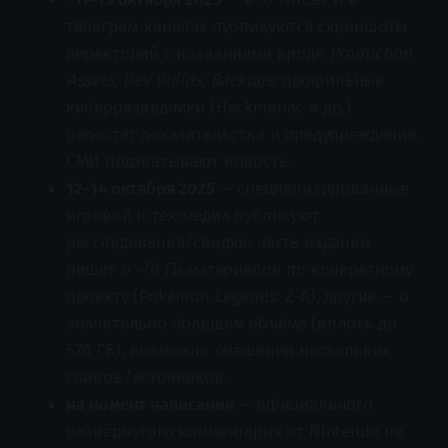
телеграм-каналах публикуются скриншоты
директорий с названиями вроде
Production
Assets
,
Dev Builds
,
Backups
; профильные
киберразведчики (Hackmanac и др.)
репостят доказательства и предупреждения.
СМИ подхватывают новость.
12–14 октября 2025
— специализированные
игровой и тех-медиа публикуют
расследования/сводки: часть изданий
пишет о ~70 ГБ материалов по конкретному
проекту (Pokémon Legends: Z-A), другие — о
значительно большем объёме (вплоть до
570 ГБ), возможно смешении нескольких
сливов/источников.
на момент написания
— официального
развёрнутого комментария от Nintendo не