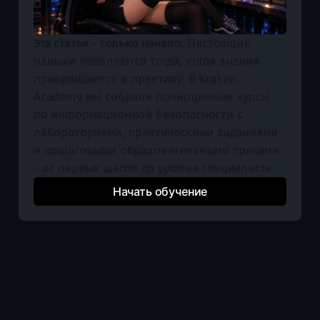
Эта статья - только начало.
 Настоящие 
навыки появляются тогда, когда знания 
превращаются в практику. В Kraken 
Academy мы собрали полноценные курсы 
по информационной безопасности с 
лабораториями, практическими заданиями 
и пошаговыми образовательными треками 
- от первых шагов до уровня специалиста.
Начать обучение