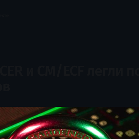
екте
CER и CM/ECF легли п
ов