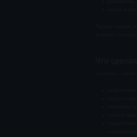
документы,
имена и по
Проще говоря: ес
домика", только
Что сделал
Сначала — ничег
ограничили
создали кр
отменили у
начали разр
обратились 
«националь