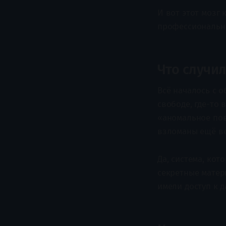
И вот этот мозг 
профессиональн
Что случил
Всё началось с 
свободе, где-то
«аномальное пов
взломаны ещё ве
Да, система, кот
секретные матер
имели доступ к 