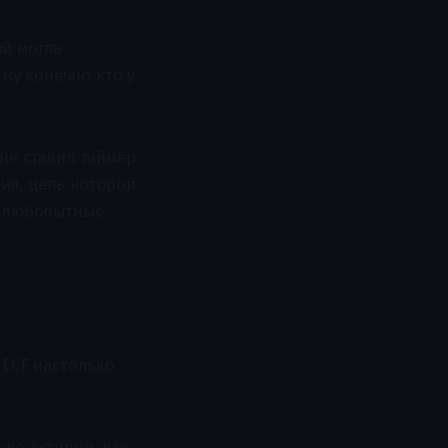
ой могла
 ну конечно кто у
 не ставил таймер
ия, цель которой
 и любопытные
/ECF настолько
 же активно, как