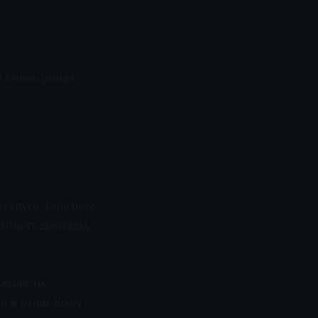
а очень умная
запуск. Конгресс
отовят доклады,
асности.
а в моде. Кому