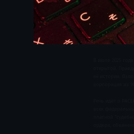
В июле 2025 год
открытой. Правд
её истории. Взл
корпорация из 9
Речь идёт о PAC
всех федеральных
платной "судебно
ордера, обвинен