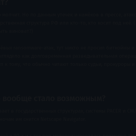
т?
молчит. Но по данным утечек и намёков в прессе, атак
рственная структура РФ или кто-то, кто косит под неё. (
ыть виноват?)
ёвых ransomware-атак, тут никто не просил биткойны и
выглядело как долговременная разведывательная операц
уп к тому, что обычно читают только судьи, прокуроры
о вообще стало возможным?
вает в государственных структурах, системы PACER и CM
 ночам им снится Netscape Navigator.
щё в 90-х и с тех пор модернизировалась примерно так