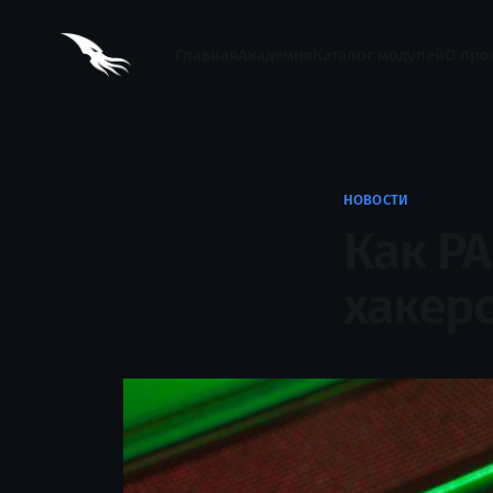
Главная
Академия
Каталог модулей
О про
НОВОСТИ
Как PA
хакер