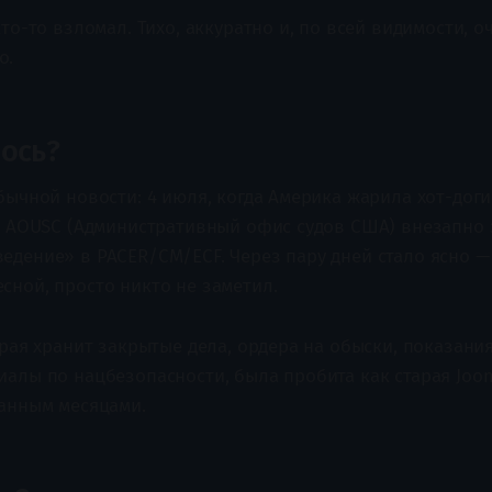
кто-то взломал. Тихо, аккуратно и, по всей видимости, о
о.
ось?
обычной новости: 4 июля, когда Америка жарила хот-дог
 в AOUSC (Административный офис судов США) внезапно
едение» в PACER/CM/ECF. Через пару дней стало ясно 
сной, просто никто не заметил.
орая хранит закрытые дела, ордера на обыски, показани
иалы по нацбезопасности, была пробита как старая Joom
данным месяцами.