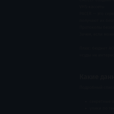
VHS-кассеты
PACER — это серв
получают их бес
Протоколы безоп
Зачем, если можн
Плюс: бюджет AOU
«суды не интерес
Какие дан
Подробный списо
секретные о
улики по т