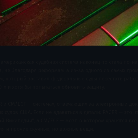
а американская судебная система наконец-то стала по-н
а, не благодаря реформам, а из-за одного из самых гро
ом, который заставил федеральные суды перестать работ
0-х и хотя бы попытаться обновить защиту.
ER и CM/ECF — системах, отвечающих за электронный до
 судов США. Если не вдаваться в детали: PACER — это ч
й Википедии", а CM/ECF — мозг, в котором хранятся все
ия и прочие скучные, но важные вещи.