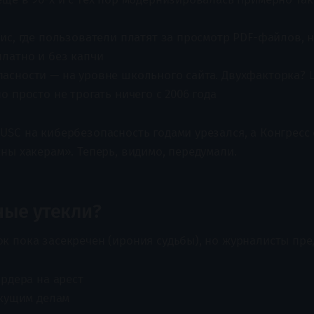
ис, где пользователи платят за просмотр PDF-файлов, 
платно и без капчи
асности — на уровне школьного сайта. Двухфакторка?
о просто не трогать ничего с 2006 года
SC на кибербезопасность годами урезался, а Конгресс 
ны хакерам». Теперь, видимо, передумали.
ные утекли?
к пока засекречен (ирония судьбы), но журналисты пре
рдера на арест
екущим делам