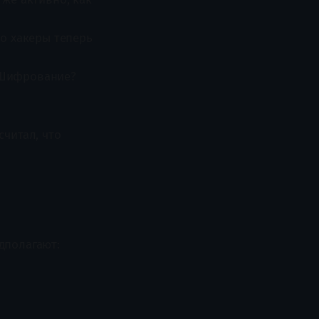
но хакеры теперь
 Шифрование?
считал, что
дполагают: