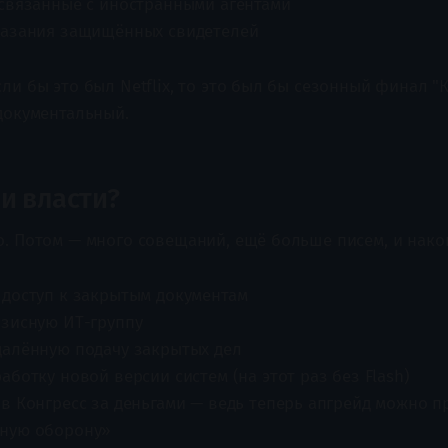
 связанные с иностранными агентами
казания защищённых свидетелей
ли бы это был Netflix, то это был бы сезонный финал "
 документальный.
и власти?
о. Потом — много совещаний, ещё больше писем, и нако
 доступ к закрытым документам
изисную ИТ-группу
далённую подачу закрытых дел
аботку новой версии систем (на этот раз без Flash)
в Конгресс за деньгами — ведь теперь апгрейд можно п
ную оборону»