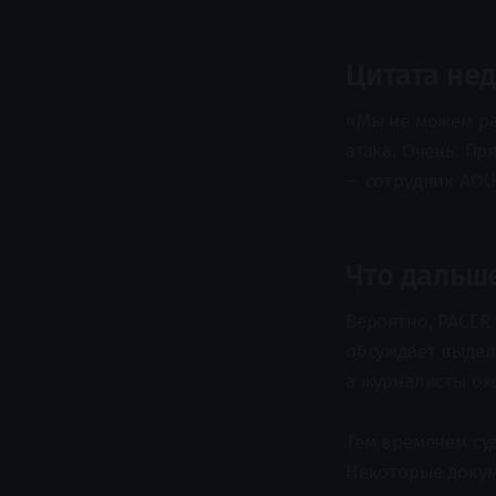
Цитата не
«Мы не можем ра
атака. Очень. П
— сотрудник AOU
Что дальш
Вероятно, PACER 
обсуждает выдел
а журналисты охо
Тем временем су
Некоторые докум