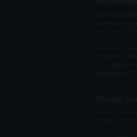
Кто винова
ФБР официально 
управлять госуда
них ещё может б
В отличие от деш
с черепом. Всё 
— получить дост
сотрудники ЦРУ.
Почему эт
Как это часто бы
устарели, что по
CM/ECF создана е