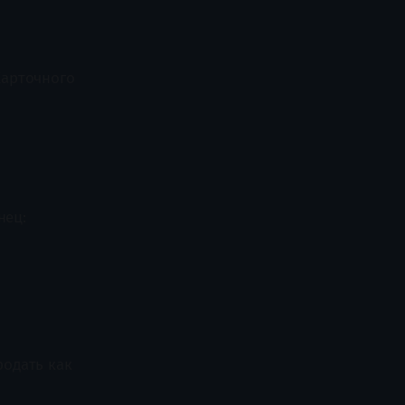
Карточного
нец:
родать как