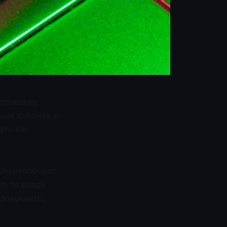
астоящему
мких взломов в
ать как
кументооборот
то-то вроде
 документы,