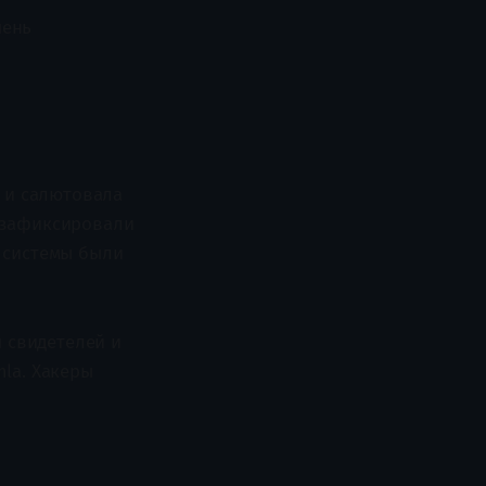
чень
и и салютовала
 зафиксировали
— системы были
я свидетелей и
la. Хакеры