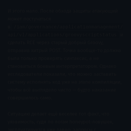
И этого мало. После обхода защиты атакующий
может постучаться
в
/iam/governance/applicationmanagement/
и
api/v1/applications/groovyscriptstatus
сделать RCE через старый добрый Groovy,
отправив хитрый POST. Точка вообще-то должна
была только проверять синтаксис, а не
становиться боевым интерпретатором. Однако
исследователи показали, что можно заставить
систему исполнять код уже на этапе компиляции,
чтобы всё выглядело чисто — будто наказание
совершилось само.
Ситуацию делает ещё веселее тот факт, что
уязвимость, судя по логам honeypot-ловушек,
эксплуатируется уже давно: запросы с