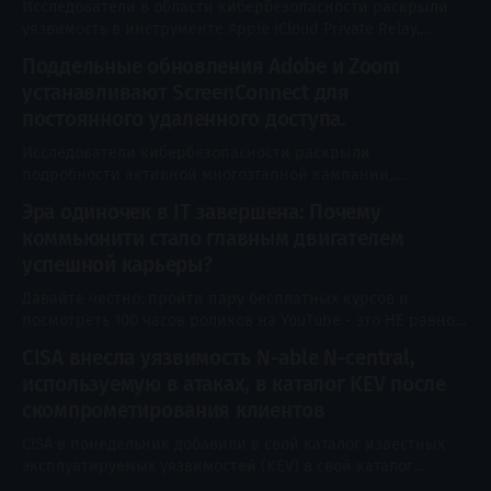
Исследователи в области кибербезопасности раскрыли
уязвимость в инструменте Apple iCloud Private Relay,
которая позволяет раскрыть настоящий IP-адрес
Поддельные обновления Adobe и Zoom
пользователя. Функция iCloud Private Relay,
устанавливают ScreenConnect для
представленная в iOS 15, использует архитектуру
двойного проксирования (dual-hop) для защиты
постоянного удаленного доступа.
конфиденциальности пользователей. Она
Исследователи кибербезопасности раскрыли
перенаправляет веб-трафик Safari через два
подробности активной многоэтапной кампании,
независимых узла, благодаря чему ни одна
использующей методы социальной инженерии,
Эра одиночек в IT завершена: Почему
основанные на обновлениях ПО Adobe и Zoom, анализе
коммьюнити стало главным двигателем
деловых документов и утилитах для обслуживания систем,
с целью скрытого развертывания программ удаленного
успешной карьеры?
мониторинга и управления (RMM), таких как ConnectWise
Давайте честно: пройти пару бесплатных курсов и
ScreenConnect. Кампания получила кодовое название
посмотреть 100 часов роликов на YouTube - это НЕ равно
SMOKE#SCREEN от Securonix Threat Research.
стать сильным IT-специалистом. Главная проблема
CISA внесла уязвимость N-able N-central,
новичков и продолжающих сегодня - не недостаток
используемую в атаках, в каталог KEV после
информации (ее правда очень полно). Главная проблема
- много информационного шума, отсутствие
скомпрометирования клиентов
самоконтроля и одиночество на этом пути. Когда вы
CISA в понедельник добавили в свой каталог известных
учитесь в одиночку,
эксплуатируемых уязвимостей (KEV) в свой каталог
известных эксплуатируемых уязвимостей (KEV)