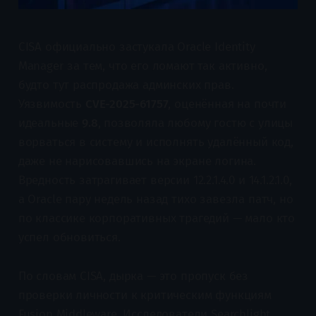
CISA официально застукала Oracle Identity
Manager за тем, что его ломают так активно,
будто тут распродажа админских прав.
Уязвимость
CVE-2025-61757
, оценённая на почти
идеальные
9.8
, позволяла любому гостю с улицы
ворваться в систему и исполнять удалённый код,
даже не нарисовавшись на экране логина.
Вредность затрагивает версии 12.2.1.4.0 и 14.1.2.1.0,
а Oracle пару недель назад тихо завезла патч, но
по классике корпоративных трагедий — мало кто
успел обновиться.
По словам CISA, дырка — это пропуск без
проверки личности к критическим функциям
Fusion Middleware. Исследователи Searchlight