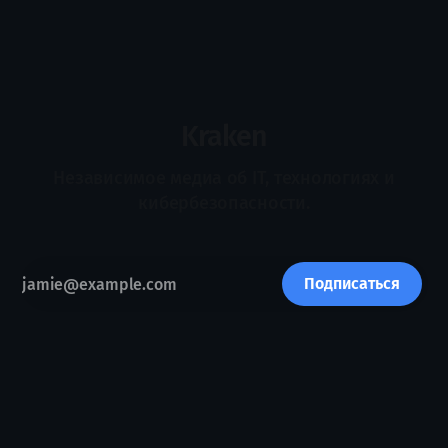
недостаток высокой тяговерьности, влияющий на N-able
N-central. Уязвимость, отслеживаемая как CVE-2026-18577.
Атаки, направленные на N-central, достигают
управляемых конечных устройств. Злоумышленники
используют уязвимость CVE-2026-18577, чтобы обойти
Kraken
Независимое медиа об IT, технологиях и
кибербезопасности.
Подписаться