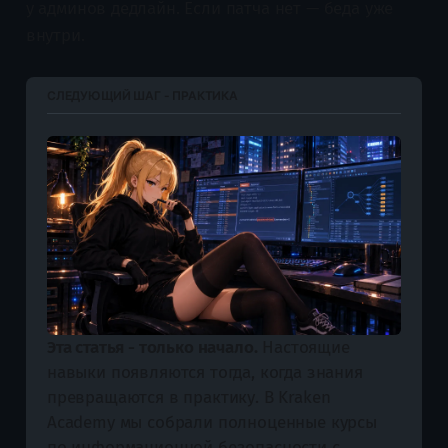
у админов дедлайн. Если патча нет — беда уже
внутри.
СЛЕДУЮЩИЙ ШАГ - ПРАКТИКА
Эта статья - только начало.
 Настоящие 
навыки появляются тогда, когда знания 
превращаются в практику. В Kraken 
Academy мы собрали полноценные курсы 
по информационной безопасности с 