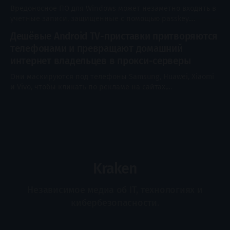
управляемых конечных устройств. Злоумышленники
Вредоносное ПО для Windows может незаметно входить в
используют уязвимость CVE-2026-18577, чтобы обойти
учетные записи, защищенные с помощью passkey.
Исследователи обнаружили три способа обхода защиты
Дешёвые Android TV-приставки притворяются
после компрометации системы в менеджере паролей
телефонами и превращают домашний
Google Chrome, которые могут позволить обойти проверку
подлинности пользователя, установить ключ,
интернет владельцев в прокси-серверы
контролируемый злоумышленником, или восстановить
Они маскируются под телефоны Samsung, Huawei, Xiaomi
секретный ключ, защищающий синхронизированные
и Vivo, чтобы кликать по рекламе на сайтах,
passkey учетной записи. Два из
принадлежащих операторам связи. У этих же приложений
есть и вторая задача. Когда приставка обнаруживает
сигнал HDMI, она обычно переключается на
ретрансляцию трафика других пользователей через
широкополосную линию владельца в качестве выходного
узла SOCKS5. При выключенном
Kraken
Независимое медиа об IT, технологиях и
кибербезопасности.