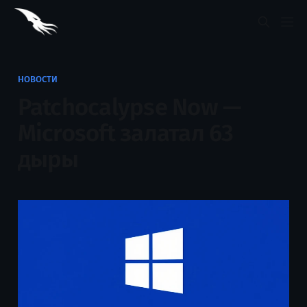
НОВОСТИ
Patchocalypse Now —
Microsoft залатал 63
дыры