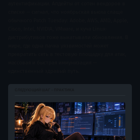
аутентификации. Апдейты от сотен вендоров в
списке — сигнал, что ноябрьская вьюха слаще
обычного Patch Tuesday: Adobe, AWS, AMD, Apple,
Cisco, Intel, NVIDIA, VMware, и куча Linux-
дистрибутивов тоже выкатывали обновления. В
мире, где одна пачка уязвимостей может
превратить сеть в тестовую площадку для атак,
массовая и быстрая иммунизация —
единственный здравый путь.
СЛЕДУЮЩИЙ ШАГ - ПРАКТИКА