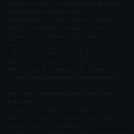
странные Kerberos события, sudden auth patterns
и попытки LView impersonation.
— Мониторьте процессы, которые выполняют
рендеринг/обработку графики и WSL GUI, и
ограничьте привилегии приложений,
принимающих внешние файлы.
— План реагирования: готовьте playbook для
post-exploitation chain (RCE → local exploit →
kernel → lateral) — имея заранее готовые
ответные шаги, вы экономите целые часы в бой.
И ещё пара практических мыслей для сисадминов
и IR-команд:
— Соберите все критические endpoints и
примените апдейты в приоритетной очереди. Не
откладывайте «на выходные».
— Сигнатуры и EDR могут не поймать гонку в ядре