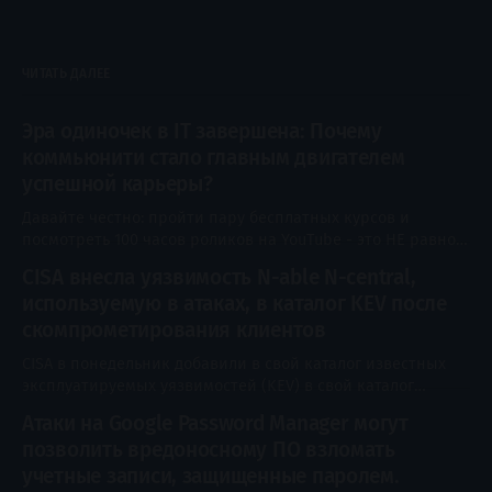
ЧИТАТЬ ДАЛЕЕ
Эра одиночек в IT завершена: Почему
коммьюнити стало главным двигателем
успешной карьеры?
Давайте честно: пройти пару бесплатных курсов и
посмотреть 100 часов роликов на YouTube - это НЕ равно
стать сильным IT-специалистом. Главная проблема
CISA внесла уязвимость N-able N-central,
новичков и продолжающих сегодня - не недостаток
используемую в атаках, в каталог KEV после
информации (ее правда очень полно). Главная проблема
- много информационного шума, отсутствие
скомпрометирования клиентов
самоконтроля и одиночество на этом пути. Когда вы
CISA в понедельник добавили в свой каталог известных
учитесь в одиночку,
эксплуатируемых уязвимостей (KEV) в свой каталог
известных эксплуатируемых уязвимостей (KEV)
Атаки на Google Password Manager могут
недостаток высокой тяговерьности, влияющий на N-able
позволить вредоносному ПО взломать
N-central. Уязвимость, отслеживаемая как CVE-2026-18577.
Атаки, направленные на N-central, достигают
учетные записи, защищенные паролем.