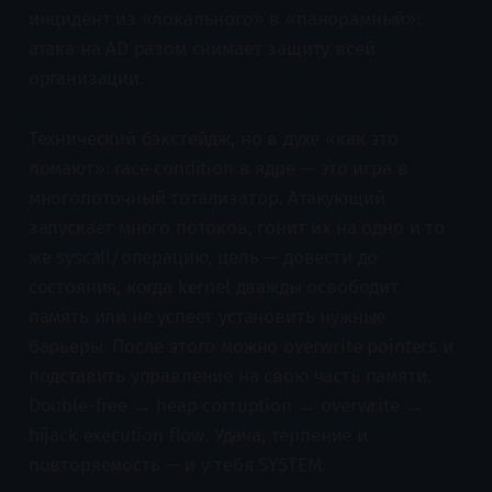
инцидент из «локального» в «панорамный»:
атака на AD разом снимает защиту всей
организации.
Технический бэкстейдж, но в духе «как это
ломают»: race condition в ядре — это игра в
многопоточный тотализатор. Атакующий
запускает много потоков, гонит их на одно и то
же syscall/операцию, цель — довести до
состояния, когда kernel дважды освободит
память или не успеет установить нужные
барьеры. После этого можно overwrite pointers и
подставить управление на свою часть памяти.
Double-free → heap corruption → overwrite →
hijack execution flow. Удача, терпение и
повторяемость — и у тебя SYSTEM.