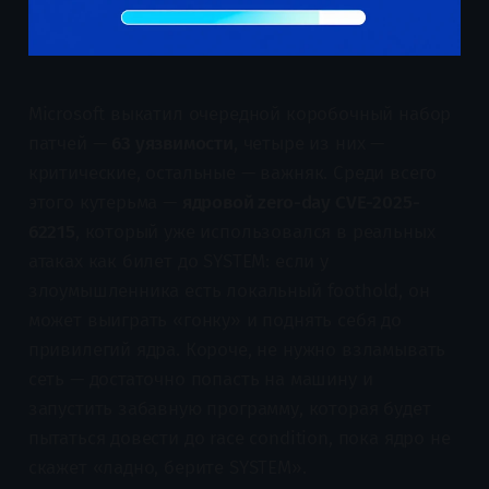
Microsoft выкатил очередной коробочный набор
патчей —
63 уязвимости
, четыре из них —
критические, остальные — важняк. Среди всего
этого кутерьма —
ядровой zero-day CVE-2025-
62215
, который уже использовался в реальных
атаках как билет до SYSTEM: если у
злоумышленника есть локальный foothold, он
может выиграть «гонку» и поднять себя до
привилегий ядра. Короче, не нужно взламывать
сеть — достаточно попасть на машину и
запустить забавную программу, которая будет
пытаться довести до race condition, пока ядро не
скажет «ладно, берите SYSTEM».