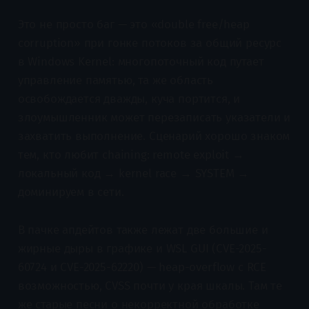
Это не просто баг — это «double free/heap
corruption» при гонке потоков за общий ресурс
в Windows Kernel: многопоточный код путает
управление памятью, та же область
освобождается дважды, куча портится, и
злоумышленник может перезаписать указатели и
захватить выполнение. Сценарий хорошо знаком
тем, кто любит chaining: remote exploit →
локальный код → kernel race → SYSTEM →
доминируем в сети.
В пачке апдейтов также лежат две большие и
жирные дыры в графике и WSL GUI (CVE-2025-
60724 и CVE-2025-62220) — heap-overflow с RCE
возможностью, CVSS почти у края шкалы. Там те
же старые песни о некорректной обработке