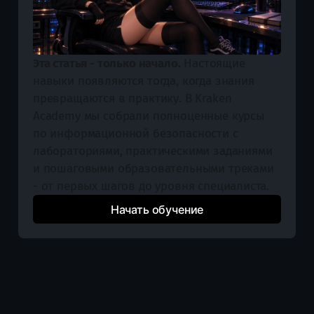
Эта статья - только начало.
 Настоящие 
навыки появляются тогда, когда знания 
превращаются в практику. В Kraken 
Academy мы собрали полноценные курсы 
по информационной безопасности с 
лабораториями, практическими заданиями 
и пошаговыми образовательными треками 
- от первых шагов до уровня специалиста.
Начать обучение