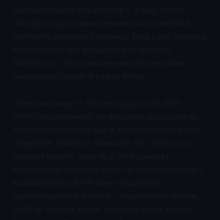
данных: пришёл обработчик — и бах, память
поперёк, код злоумышленника исполняется в
контексте уязвимого сервиса. Если у вас открыты
возможности для рендеринга сторонних
форматов — это повышенная концентрация
«нехороших идей» в ваших логах.
Отдельная жара — Kerberos-дыра (CVE-2025-
60704), олдскульный, но изящный ход: нарушён
криптографический шаг в Kerberos-constrained-
delegation. Silverfort называет это CheckSum и
говорит просто: если ты в сети домена с
включённой delegated auth, то злоумышленник с
возможностью MITM может подделать
делегирование и в итоге — impersonate anyone,
uplift to domain admin, и рулить лесом машин.