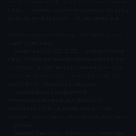
Это не «голый remote exploit», это атака цепочки:
сперва компрометация учётки/перехват трафика,
затем abuse-delegation и — привет, домен ваш.
Почему это важно и почему стоит бросаться на
апдейты уже вчера:
— Kernel race (CVE-2025-62215) — post-exploitation
candy. Утилита для локалки превращается в root-
эскалацию. Убедительная рекомендация — если
есть подозрение на initial access (phishing, RDP,
supply chain), готовьтесь к эскалации.
— Heap overflows в графике/WSL —
потенциальный вектор для удалённого
исполнения. Серверы, терминалы, рабочие
станции с открытыми возможностями рендеринга
— целевые.
— Kerberos CheckSum — моментально переводит