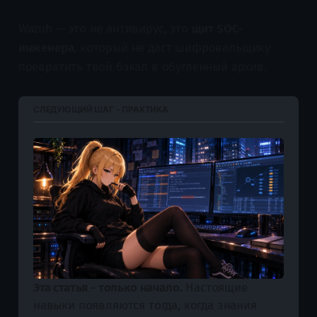
Wazuh — это не антивирус, это
щит SOC-
инженера
, который не даст шифровальщику
превратить твой бэкап в обугленный архив.
СЛЕДУЮЩИЙ ШАГ - ПРАКТИКА
Эта статья - только начало.
 Настоящие 
навыки появляются тогда, когда знания 