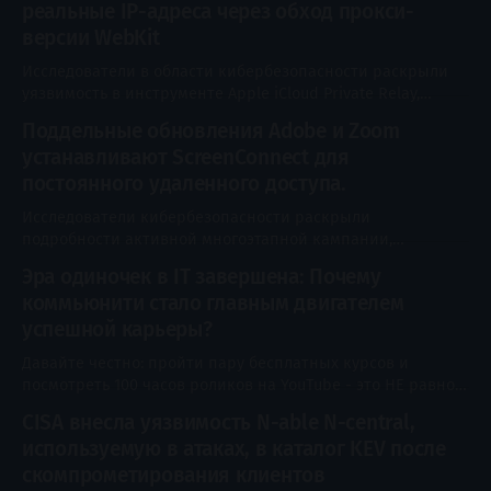
реальные IP-адреса через обход прокси-
версии WebKit
Исследователи в области кибербезопасности раскрыли
уязвимость в инструменте Apple iCloud Private Relay,
которая позволяет раскрыть настоящий IP-адрес
Поддельные обновления Adobe и Zoom
пользователя. Функция iCloud Private Relay,
устанавливают ScreenConnect для
представленная в iOS 15, использует архитектуру
двойного проксирования (dual-hop) для защиты
постоянного удаленного доступа.
конфиденциальности пользователей. Она
Исследователи кибербезопасности раскрыли
перенаправляет веб-трафик Safari через два
подробности активной многоэтапной кампании,
независимых узла, благодаря чему ни одна
использующей методы социальной инженерии,
Эра одиночек в IT завершена: Почему
основанные на обновлениях ПО Adobe и Zoom, анализе
коммьюнити стало главным двигателем
деловых документов и утилитах для обслуживания систем,
с целью скрытого развертывания программ удаленного
успешной карьеры?
мониторинга и управления (RMM), таких как ConnectWise
Давайте честно: пройти пару бесплатных курсов и
ScreenConnect. Кампания получила кодовое название
посмотреть 100 часов роликов на YouTube - это НЕ равно
SMOKE#SCREEN от Securonix Threat Research.
стать сильным IT-специалистом. Главная проблема
CISA внесла уязвимость N-able N-central,
новичков и продолжающих сегодня - не недостаток
используемую в атаках, в каталог KEV после
информации (ее правда очень полно). Главная проблема
- много информационного шума, отсутствие
скомпрометирования клиентов