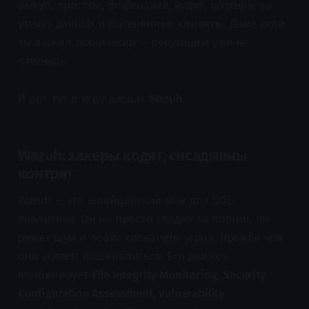
выкуп, простои, форензика, аудит, штрафы за
утечку данных и потерянные клиенты. Даже если
ты выжил технически — репутацию уже не
отмоешь.
И вот тут в игру входит
Wazuh
.
Wazuh: хакеры кодят, сисадмины
контрят
Wazuh — это швейцарский нож для SOC-
аналитика. Он не просто следит за логами, он
режет шум и ловит сигнатуры угроз, прежде чем
они успеют пошевелиться. Его движок
комбинирует
File Integrity Monitoring
,
Security
Configuration Assessment
,
vulnerability