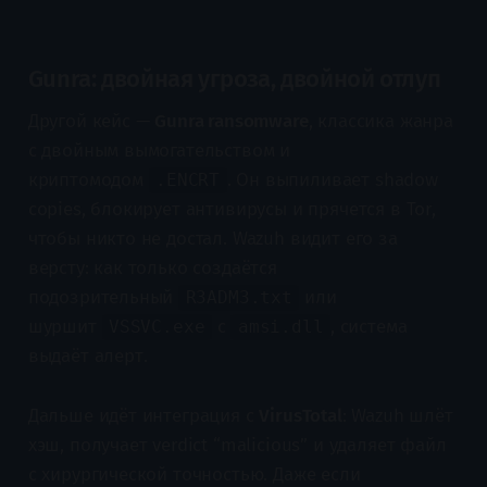
Gunra: двойная угроза, двойной отлуп
Другой кейс —
Gunra ransomware
, классика жанра
с двойным вымогательством и
криптомодом
. Он выпиливает shadow
.ENCRT
copies, блокирует антивирусы и прячется в Tor,
чтобы никто не достал. Wazuh видит его за
версту: как только создаётся
подозрительный
или
R3ADM3.txt
шуршит
с
, система
VSSVC.exe
amsi.dll
выдаёт алерт.
Дальше идёт интеграция с
VirusTotal
: Wazuh шлёт
хэш, получает verdict “malicious” и удаляет файл
с хирургической точностью. Даже если