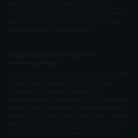
просит лицензий, не прячет функционал за
платной подпиской и не боится грязи —
Wazuh
,
open-source XDR и SIEM, который встаёт между
твоими файлами и кибербардаком.
Когда шифрачи становятся
инженерами ада
Раньше ransomware был тупым — запускаешь EXE,
и привет, диск превратился в кубик Рубика.
Теперь же всё сложнее: багхантинг, C2-
инфраструктура, обфускация, zero-day эксплойты
и свои DevOps-пайплайны. А ещё Ransomware-as-
a-Service, где даже не нужно писать код — просто
платишь подписку и получаешь готовую кидалку
с саппортом и обновлениями. Настоящий SaaS,