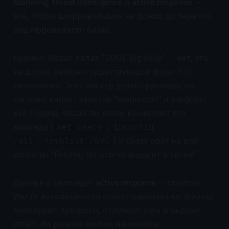
scanning
,
threat intelligence
и
active response
—
всё, чтобы шифровальщик не дожил до первого
зашифрованного байта.
Пример: Wazuh палит “DOGE Big Balls” — нет, это
не шутка, реально существующий форк FOG
ransomware. Этот монстр делает разведку по
системе, кидает заметки “readme.txt” и шифрует
всё подряд. Wazuh по логам вычисляет его
команды (
,
net users
ipconfig
,
) и сразу орёт на всю
/all
tasklist /SVC
консоль: “Ребята, тут кто-то шуршит в сетке!”
Дальше в дело идёт
active response
— скрипты
Wazuh автоматически сносят заражённые файлы,
блокируют процессы, отрубают сеть и выдают
отчёт. Ни ручной чистки, ни молитв.