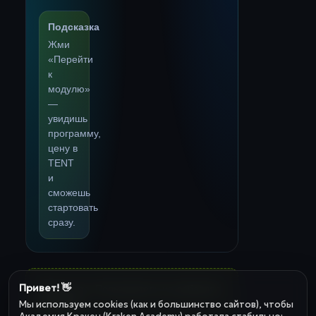
Подсказка
Жми
«Перейти
к
модулю»
—
увидишь
программу,
цену в
TENT
и
сможешь
стартовать
сразу.
Привет! 👋
Пока пусто. Пользователь не добавлял
модулей.
Мы используем cookies (как и большинство сайтов), чтобы