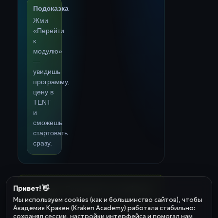
Подсказка
Жми
«Перейти
к
модулю»
—
увидишь
программу,
цену в
TENT
и
сможешь
стартовать
сразу.
Привет! 👋
Пока пусто. Пользователь не добавлял
модулей.
Мы используем cookies (как и большинство сайтов), чтобы
Академия Кракен (Kraken Academy) работала стабильно:
сохранял сессии, настройки интерфейса и помогал нам