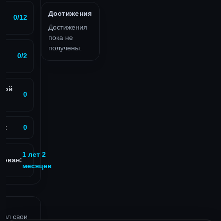
Достижения
0/12
Достижения
пока не
получены.
0/2
вой
0
в:
0
1 лет 2
рован:
месяцев
рыл свои