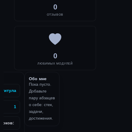
0
ОТЗЫВОВ
0
ЛЮБИМЫХ МОДУЛЕЙ
Обо мне
Пока пусто.
з титула
Добавьте
пару абзацев
о себе: стек,
1
задачи,
достижения.
роков: