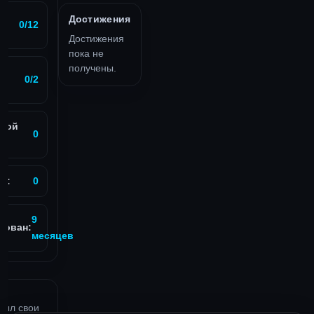
Достижения
0/12
Достижения
пока не
получены.
0/2
вой
0
в:
0
9
рован:
месяцев
рыл свои