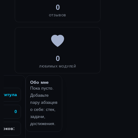
0
ОТЗЫВОВ
0
ЛЮБИМЫХ МОДУЛЕЙ
Обо мне
Пока пусто.
з титула
Добавьте
пару абзацев
о себе: стек,
0
задачи,
достижения.
роков: