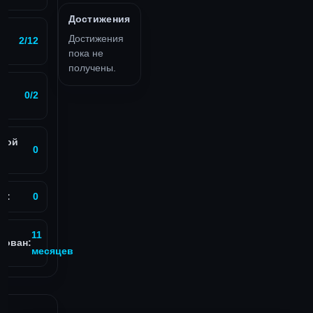
Достижения
Достижения
2/12
пока не
получены.
0/2
вой
0
в:
0
11
рован:
месяцев