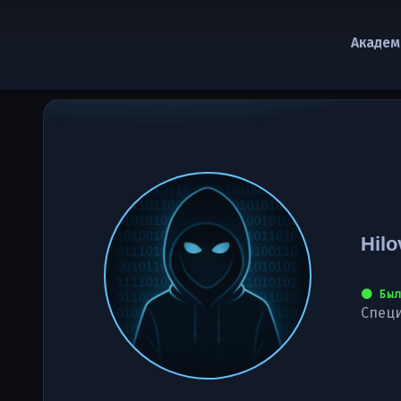
Академ
Hil
⚫ Был
Специ