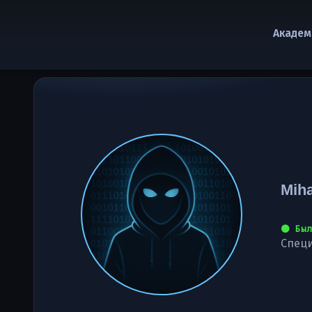
Академ
Miha
⚫ Был
Специ