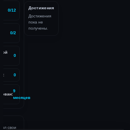
Достижения
0/12
Достижения
пока не
получены.
0/2
вой
0
в:
0
9
рован:
месяцев
рыл свои