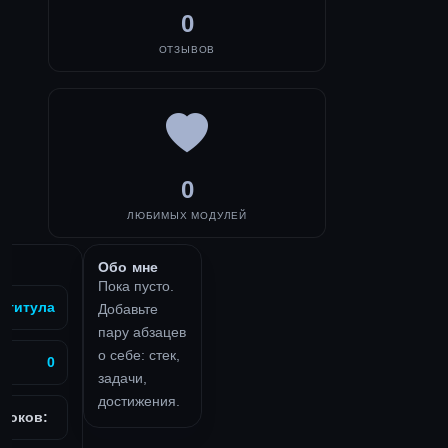
0
ОТЗЫВОВ
0
ЛЮБИМЫХ МОДУЛЕЙ
Обо мне
Пока пусто.
з титула
Добавьте
пару абзацев
о себе: стек,
0
задачи,
достижения.
роков: