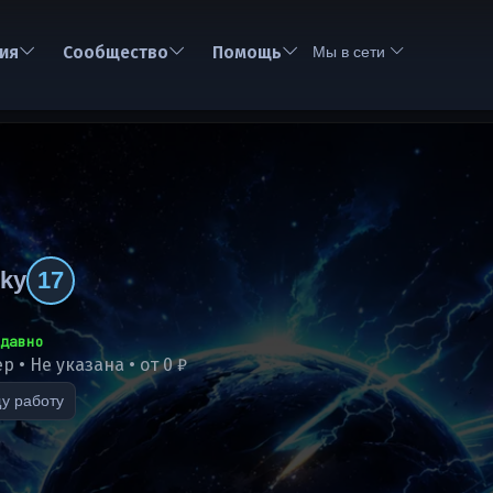
ия
Сообщество
Помощь
Мы в сети
ky
17
давно
р • Не указана • от 0 ₽
у работу