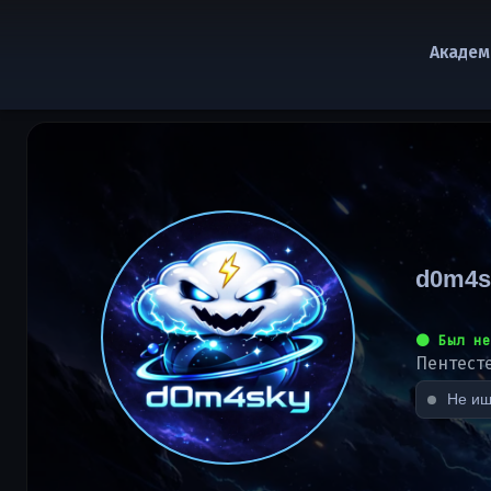
Академ
d0m4s
⚫ Был не
Пентесте
Не ищ