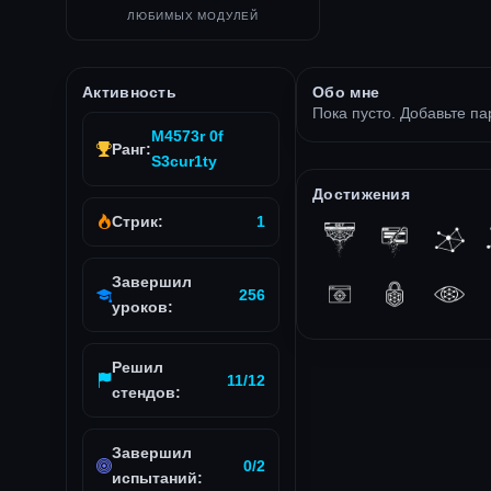
ЛЮБИМЫХ МОДУЛЕЙ
Активность
Обо мне
Пока пусто. Добавьте па
M4573r 0f
Ранг:
S3cur1ty
Достижения
Стрик:
1
Завершил
256
уроков:
Решил
11/12
стендов:
Завершил
0/2
испытаний: