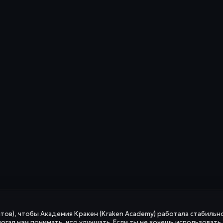
йтов), чтобы Академия Кракен (Kraken Academy) работала стабильно
огал нам понимать, что улучшать. Если ты не хочешь использовать