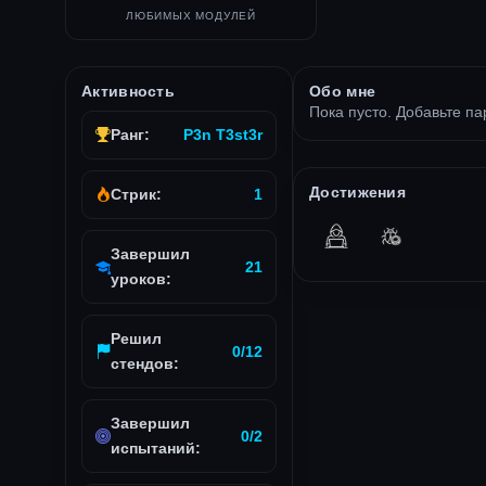
ЛЮБИМЫХ МОДУЛЕЙ
Активность
Обо мне
Пока пусто. Добавьте па
Ранг:
P3n T3st3r
Достижения
Стрик:
1
Завершил
21
уроков:
Решил
0/12
стендов:
Завершил
0/2
испытаний: