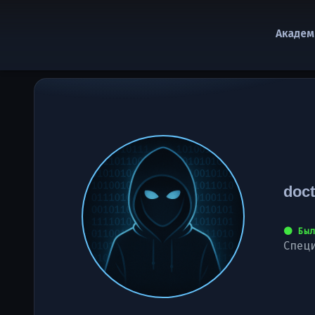
Академ
doct
⚫ Был
Специ