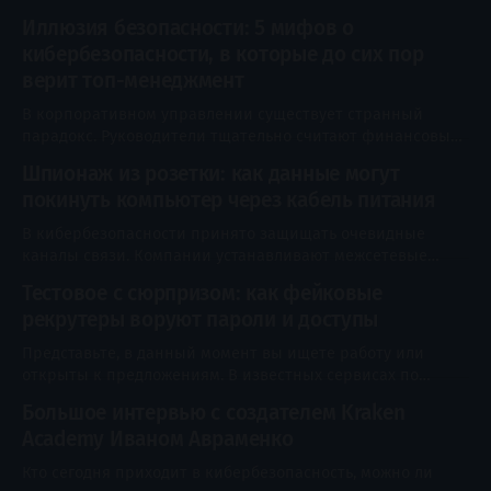
Иллюзия безопасности: 5 мифов о
кибербезопасности, в которые до сих пор
верит топ-менеджмент
В корпоративном управлении существует странный
парадокс. Руководители тщательно считают финансовые
риски, проверяют контрагентов, страхуют имущество,
Шпионаж из розетки: как данные могут
создают резервы и заранее обсуждают, что произойдёт
покинуть компьютер через кабель питания
при падении продаж или потере крупного клиента. Но
как только разговор переходит к кибербезопасности, та
В кибербезопасности принято защищать очевидные
же логика часто исчезает. Вместо оценки вероятности,
каналы связи. Компании устанавливают межсетевые
ущерба и готовности к восстановлению появляются
экраны, шифруют трафик, контролируют USB-устройства,
Тестовое с сюрпризом: как фейковые
отключают беспроводные интерфейсы и физически
рекрутеры воруют пароли и доступы
изолируют особенно важные системы от интернета.
Кажется, что компьютер, не подключённый к локальной
Представьте, в данный момент вы ищете работу или
сети и внешним сервисам, уже не способен передать
открыты к предложениям. В известных сервисах по
данные наружу. Однако у любого работающего устройства
поиску работы или на почту приходит письмо от
остаются
Большое интервью с создателем Kraken
приятного HR-специалиста. Вакансия — сказка, вилка —
Academy Иваном Авраменко
выше рынка, требования идеальные. Вам предлагают
сделать небольшое тестовое задание, чтобы оценить
Кто сегодня приходит в кибербезопасность, можно ли
навыки. Вы скачиваете архив, запускаете файл… и через