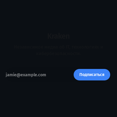
миллионы на защиту, использовать современные
средства мониторинга и содержать собственную команду
безопасности, но полностью исключить человеческую
ошибку, неизвестную уязвимость или компрометацию
подрядчика невозможно. Поэтому зрелость компании
определяется не только тем, удалось ли ей
Kraken
Независимое медиа об IT, технологиях и
кибербезопасности.
Подписаться