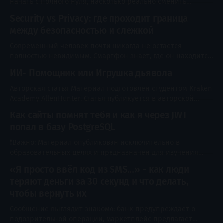
начать с полного нуля, насколько реально сменить
пять
профессию после 30 лет и почему ни один курс не
Security vs Privacy: где проходит граница
способен превратить новичка в специалиста по нажатию
между безопасностью и слежкой
кнопки? Об этом мы поговорили с создателем Kraken
Academy Иваном Авраменко. В интервью он рассказал,
Современный человек почти никогда не остаётся
чем отличаются современные студенты,
полностью невидимым. Смартфон знает, где он находится,
банковское приложение фиксирует покупки, камера у
ИИ- Помощник или Игрушка дьявола
подъезда записывает вход и выход, браузер запоминает
посещённые сайты, а социальные сети анализируют
Авторская статья Материал подготовлен студентом Kraken
реакции, чтобы показывать подходящий контент.
Academy AllenHunter. Статья публикуется в авторской
Большая часть этих технологий создавалась не для
редакции и отражает личный опыт и мнение автора.
Как сайты помнят тебя и как я через JWT
слежки. Геолокация помогает построить маршрут, история
Посмотреть профиль Приветствую тебя, мой дорогой
попал в базу PostgreSQL
читатель, сегодня хочу поговорить с тобой об том, что нас
окружает и продолжает окружать который год. Да, это ИИ
❗Важно: Материал опубликован исключительно в
или-же в развёрнутом виде
образовательных целях и предназначен для изучения
принципов работы технологий, методов защиты и
«Я просто ввёл код из SMS…» - как люди
проведения легального тестирования безопасности.
теряют деньги за 30 секунд и что делать,
Любые проверки, сканирование, эксплуатация
уязвимостей или иные действия в отношении
чтобы вернуть их
информационных систем допускаются только при
Сообщение выглядит знакомо: банк предупреждает о
наличии явного разрешения их владельца или в
подозрительной операции, маркетплейс предлагает
специально созданной лабораторной среде. Автор и