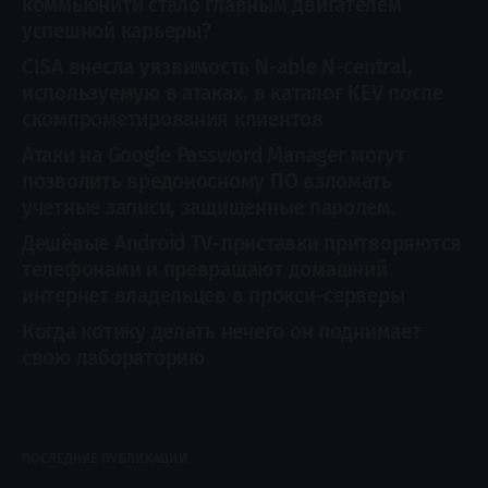
коммьюнити стало главным двигателем
(dual-hop) для защиты
успешной карьеры?
конфиденциальности пользователей. Она
перенаправляет веб-трафик Safari через
CISA внесла уязвимость N-able N-central,
два независимых узла, благодаря чему ни
используемую в атаках, в каталог KEV после
скомпрометирования клиентов
одна
Атаки на Google Password Manager могут
позволить вредоносному ПО взломать
учетные записи, защищенные паролем.
Дешёвые Android TV-приставки притворяются
телефонами и превращают домашний
интернет владельцев в прокси-серверы
Когда котику делать нечего он поднимает
свою лабораторию
ПОСЛЕДНИЕ ПУБЛИКАЦИИ