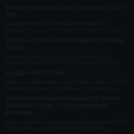
подтвердить доставку, оператор связи просит продлить
администрация
Разбор уязвимости Looney Tunables CVE 2023
договор, а знакомый внезапно пишет с просьбой срочно
4911
перевести деньги. Человек переходит по ссылке, вводит
логин, пароль и код из SMS - и через несколько минут
❗Важно: Материал опубликован исключительно в
обнаруживает списание, кредит или потерю доступа к
образовательных целях и предназначен для изучения
аккаунту. Со
принципов работы технологий, методов защиты и
История студента Kraken Academy: путь Дани
проведения легального тестирования безопасности.
Bugatti
Любые проверки, сканирование, эксплуатация
уязвимостей или иные действия в отношении
Иногда путь в кибербезопасность начинается не с
информационных систем допускаются только при
профильного образования, лаборатории или первой
наличии явного разрешения их владельца или в
найденной уязвимости. Иногда всё начинается с игр,
специально созданной лабораторной среде. Автор и
Не надо ныть Part Two
соревновательного характера и случайного видео, после
администрация
которого привычная жизнь внезапно начинает казаться
Авторская статья Материал подготовлен студентом Kraken
слишком тесной. Даня, известный в сообществе Kraken
Academy cybersinner. Статья публикуется в авторской
Academy под ником Bugatti, сегодня работает системным
редакции и отражает личный опыт и мнение автора.
Как хакеры атаковали японского IT-гиганта
администратором в городской администрации и
Посмотреть профиль Ну что, мужики и мужикессы. Судя по
Advantest - и чему это учит российские
реакции, прошлая статья вам зашла — значит, продолжим.
Никто меня об этом не просил, но, как говорится, если
компании
есть желание немного вылить
Даже крупнейшие технологические корпорации не могут
гарантировать, что злоумышленник никогда не
проникнет в их инфраструктуру. Можно тратить