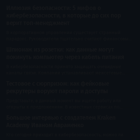
Иллюзия безопасности: 5 мифов о
кибербезопасности, в которые до сих пор
верит топ-менеджмент
В корпоративном управлении существует странный
парадокс. Руководители тщательно считают финансовые
риски, проверяют контрагентов, страхуют имущество,
Шпионаж из розетки: как данные могут
создают резервы и заранее обсуждают, что произойдёт
покинуть компьютер через кабель питания
при падении продаж или потере крупного клиента. Но
как только разговор переходит к кибербезопасности, та
В кибербезопасности принято защищать очевидные
же логика часто исчезает. Вместо оценки вероятности,
каналы связи. Компании устанавливают межсетевые
ущерба и готовности к восстановлению появляются
экраны, шифруют трафик, контролируют USB-устройства,
Тестовое с сюрпризом: как фейковые
отключают беспроводные интерфейсы и физически
рекрутеры воруют пароли и доступы
изолируют особенно важные системы от интернета.
Кажется, что компьютер, не подключённый к локальной
Представьте, в данный момент вы ищете работу или
сети и внешним сервисам, уже не способен передать
открыты к предложениям. В известных сервисах по
данные наружу. Однако у любого работающего устройства
поиску работы или на почту приходит письмо от
остаются
Большое интервью с создателем Kraken
приятного HR-специалиста. Вакансия — сказка, вилка —
Academy Иваном Авраменко
выше рынка, требования идеальные. Вам предлагают
сделать небольшое тестовое задание, чтобы оценить
Кто сегодня приходит в кибербезопасность, можно ли
навыки. Вы скачиваете архив, запускаете файл… и через