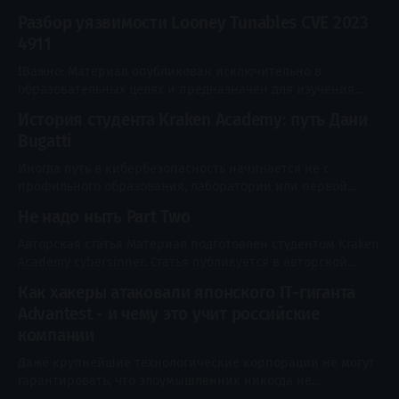
подтвердить доставку, оператор связи просит продлить
администрация
Разбор уязвимости Looney Tunables CVE 2023
договор, а знакомый внезапно пишет с просьбой срочно
4911
перевести деньги. Человек переходит по ссылке, вводит
логин, пароль и код из SMS - и через несколько минут
❗Важно: Материал опубликован исключительно в
обнаруживает списание, кредит или потерю доступа к
образовательных целях и предназначен для изучения
аккаунту. Со
принципов работы технологий, методов защиты и
История студента Kraken Academy: путь Дани
проведения легального тестирования безопасности.
Bugatti
Любые проверки, сканирование, эксплуатация
уязвимостей или иные действия в отношении
Иногда путь в кибербезопасность начинается не с
информационных систем допускаются только при
профильного образования, лаборатории или первой
наличии явного разрешения их владельца или в
найденной уязвимости. Иногда всё начинается с игр,
специально созданной лабораторной среде. Автор и
Не надо ныть Part Two
соревновательного характера и случайного видео, после
администрация
которого привычная жизнь внезапно начинает казаться
Авторская статья Материал подготовлен студентом Kraken
слишком тесной. Даня, известный в сообществе Kraken
Academy cybersinner. Статья публикуется в авторской
Academy под ником Bugatti, сегодня работает системным
редакции и отражает личный опыт и мнение автора.
Как хакеры атаковали японского IT-гиганта
администратором в городской администрации и
Посмотреть профиль Ну что, мужики и мужикессы. Судя по
Advantest - и чему это учит российские
реакции, прошлая статья вам зашла — значит, продолжим.
Никто меня об этом не просил, но, как говорится, если
компании
есть желание немного вылить
Даже крупнейшие технологические корпорации не могут
гарантировать, что злоумышленник никогда не
проникнет в их инфраструктуру. Можно тратить