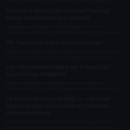
начать с полного нуля, насколько реально сменить
пять
профессию после 30 лет и почему ни один курс не
Security vs Privacy: где проходит граница
способен превратить новичка в специалиста по нажатию
между безопасностью и слежкой
кнопки? Об этом мы поговорили с создателем Kraken
Academy Иваном Авраменко. В интервью он рассказал,
Современный человек почти никогда не остаётся
чем отличаются современные студенты,
полностью невидимым. Смартфон знает, где он находится,
банковское приложение фиксирует покупки, камера у
ИИ- Помощник или Игрушка дьявола
подъезда записывает вход и выход, браузер запоминает
посещённые сайты, а социальные сети анализируют
Авторская статья Материал подготовлен студентом Kraken
реакции, чтобы показывать подходящий контент.
Academy AllenHunter. Статья публикуется в авторской
Большая часть этих технологий создавалась не для
редакции и отражает личный опыт и мнение автора.
Как сайты помнят тебя и как я через JWT
слежки. Геолокация помогает построить маршрут, история
Посмотреть профиль Приветствую тебя, мой дорогой
попал в базу PostgreSQL
читатель, сегодня хочу поговорить с тобой об том, что нас
окружает и продолжает окружать который год. Да, это ИИ
❗Важно: Материал опубликован исключительно в
или-же в развёрнутом виде
образовательных целях и предназначен для изучения
принципов работы технологий, методов защиты и
«Я просто ввёл код из SMS…» - как люди
проведения легального тестирования безопасности.
теряют деньги за 30 секунд и что делать,
Любые проверки, сканирование, эксплуатация
уязвимостей или иные действия в отношении
чтобы вернуть их
информационных систем допускаются только при
Сообщение выглядит знакомо: банк предупреждает о
наличии явного разрешения их владельца или в
подозрительной операции, маркетплейс предлагает
специально созданной лабораторной среде. Автор и