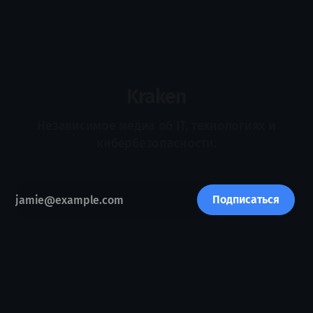
миллионы на защиту, использовать современные
средства мониторинга и содержать собственную команду
безопасности, но полностью исключить человеческую
ошибку, неизвестную уязвимость или компрометацию
подрядчика невозможно. Поэтому зрелость компании
определяется не только тем, удалось ли ей
Kraken
Независимое медиа об IT, технологиях и
кибербезопасности.
Подписаться