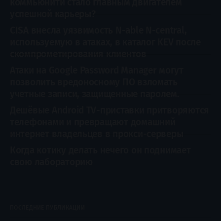
коммьюнити стало главным двигателем
(dual-hop) для защиты
успешной карьеры?
конфиденциальности пользователей. Она
перенаправляет веб-трафик Safari через
CISA внесла уязвимость N-able N-central,
два независимых узла, благодаря чему ни
используемую в атаках, в каталог KEV после
скомпрометирования клиентов
одна
Атаки на Google Password Manager могут
позволить вредоносному ПО взломать
учетные записи, защищенные паролем.
Дешёвые Android TV-приставки притворяются
телефонами и превращают домашний
интернет владельцев в прокси-серверы
Когда котику делать нечего он поднимает
свою лабораторию
ПОСЛЕДНИЕ ПУБЛИКАЦИИ