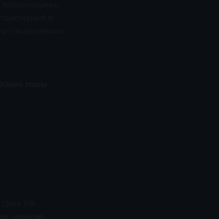
и лабораториях,
структивный и
ты с выделением
 Какие этапы
 Цель HR-
ью, экономя