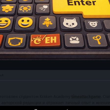
ЬЯ
готовлен студентом Kraken Academy 
timeattackgame
. Ста
в авторской редакции и отражает личный опыт и мнение