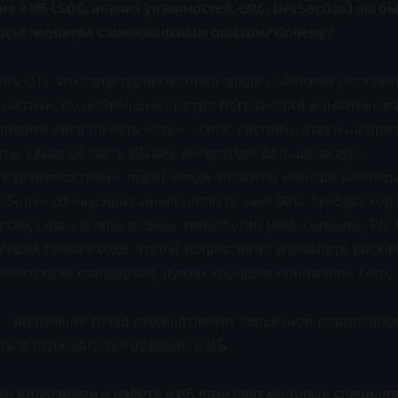
я в ИБ (SOC, анализ уязвимостей, GRC, DevSecOps) вы б
 для человека с минимальным опытом? Почему?
ь L1) - это структурированная среда с чёткими реглам
рактики, позволяющая быстро погрузиться в реальные 
видите «всё по чуть-чуть» - сети, системы, атаки на при
ть, какая область ИБ вас интересует больше всего.
 уязвимостями - порог входа сложнее, меньше вакансий
. Более сфокусированная область, чем SOC. Требует хо
тем, сетей и прикладных технологий (веб-серверы, БД, 
учшая точка входа: чтобы эффективно управлять риска
тветствие стандартам, нужно хорошее понимание того, 
 не лучшая точка входа, требует серьёзной подготовки
и и глубокого погружения в ИБ.
ми иллюзиями о работе в ИБ приходят молодые специали