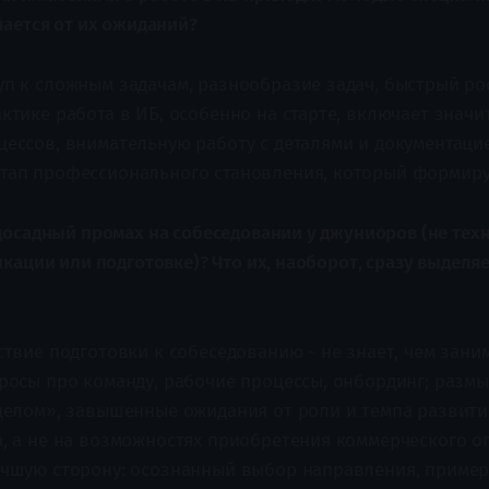
чается от их ожиданий?
п к сложным задачам, разнообразие задач, быстрый рос
ктике работа в ИБ, особенно на старте, включает знач
ессов, внимательную работу с деталями и документацие
тап профессионального становления, который формируе
досадный промах на собеседовании у джуниоров (не техн
кации или подготовке)? Что их, наоборот, сразу выделя
ствие подготовки к собеседованию - не знает, чем зани
просы про команду, рабочие процессы, онбординг; разм
 целом», завышенные ожидания от роли и темпа развити
а, а не на возможностях приобретения коммерческого о
учшую сторону: осознанный выбор направления, приме