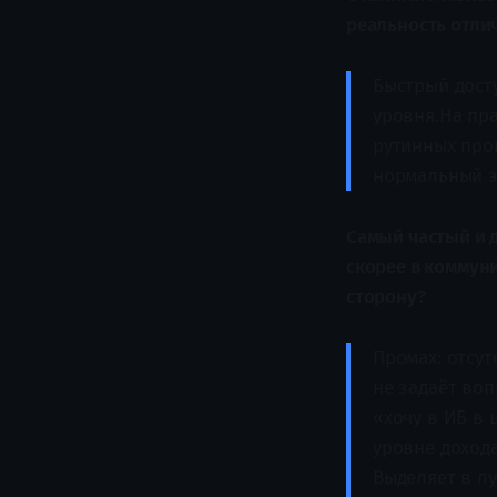
реальность отли
Быстрый досту
уровня.На пра
рутинных проц
нормальный э
Самый частый и 
скорее в коммуни
сторону?
Промах: отсут
не задаёт во
«хочу в ИБ в
уровне доход
Выделяет в л