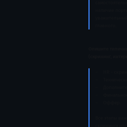
самостоятельн
наличие порт
уважительный
главного.
Опишите типичны
(скрининг, интер
– HR - скрин
– Техническо
– Дополнител
– Финальное
– Оффер.
Все этапы важ
скрининга от