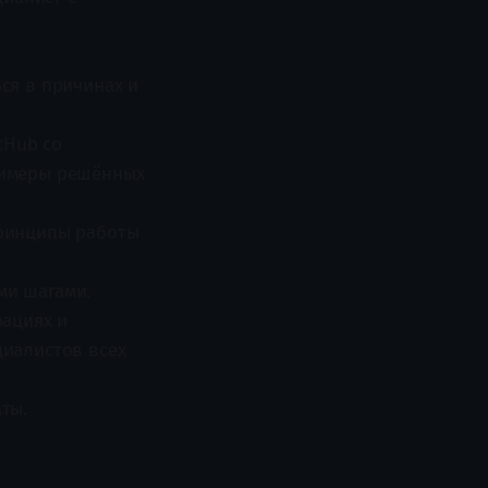
ся в причинах и
tHub со
примеры решённых
принципы работы
ми шагами.
ациях и
циалистов всех
аты.