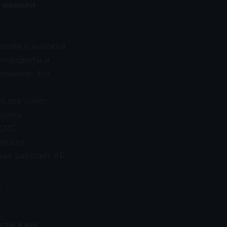
ы назвали
ентами и высокой
инциденты и
ложения. Это
 для junior-
рошего
CMS).
ми или
как работает ИБ
,
сты и как