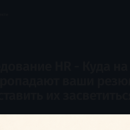
екте
дование HR - Куда на
пропадают ваши резю
ставить их засветитьс