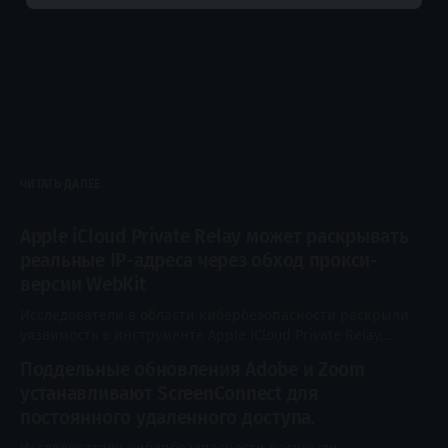
ЧИТАТЬ ДАЛЕЕ
Apple iCloud Private Relay может раскрывать
реальные IP-адреса через обход прокси-
версии WebKit
Исследователи в области кибербезопасности раскрыли
уязвимость в инструменте Apple iCloud Private Relay,
которая позволяет раскрыть настоящий IP-адрес
Поддельные обновления Adobe и Zoom
пользователя. Функция iCloud Private Relay,
устанавливают ScreenConnect для
представленная в iOS 15, использует архитектуру
двойного проксирования (dual-hop) для защиты
постоянного удаленного доступа.
конфиденциальности пользователей. Она