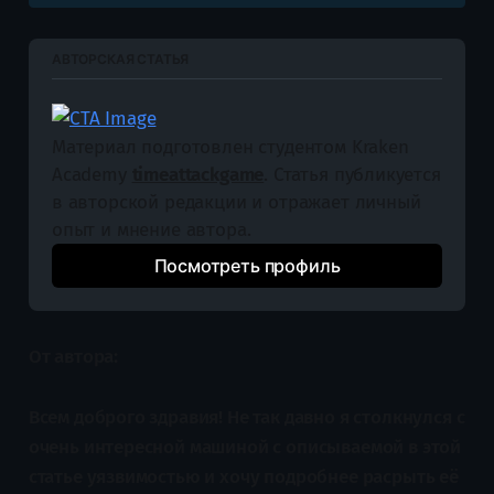
АВТОРСКАЯ СТАТЬЯ
Материал подготовлен студентом Kraken 
Academy 
timeattackgame
. Статья публикуется 
в авторской редакции и отражает личный 
опыт и мнение автора.
Посмотреть профиль
От автора:
Всем доброго здравия! Не так давно я столкнулся с
очень интересной машиной с описываемой в этой
статье уязвимостью и хочу подробнее расрыть её