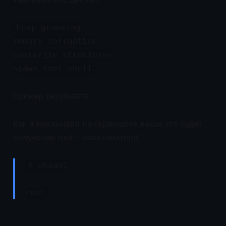
heap grooming
memory corruption
overwrite structures
spawn root shell
Пример результата:
Как я показывал на скриншоте выше это будет
получение root - пользователя!
$ whoami
root