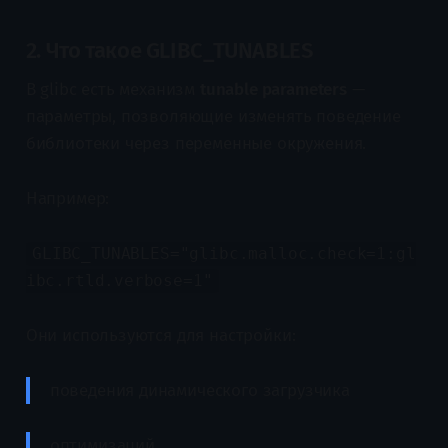
2. Что такое GLIBC_TUNABLES
В glibc есть механизм
tunable parameters
—
параметры, позволяющие изменять поведение
библиотеки через переменные окружения.
Например:
GLIBC_TUNABLES="glibc.malloc.check=1:gl
ibc.rtld.verbose=1"
Они используются для настройки:
поведения динамического загрузчика
оптимизаций