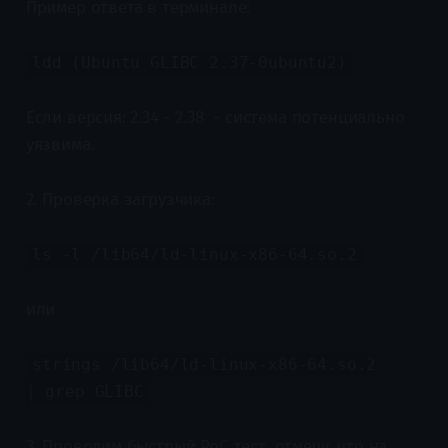
Пример ответа в терминале:
ldd (Ubuntu GLIBC 2.37-0ubuntu2)
Если версия: 2.34 - 2.38 - система потенциально
уязвима.
2. Проверка загрузчика:
ls -l /lib64/ld-linux-x86-64.so.2
или
strings /lib64/ld-linux-x86-64.so.2
| grep GLIBC
3. Проводим быстрый PoC тест, отмечу, что на