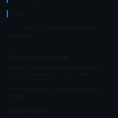
malloc
парсит эту переменную
до запуска
ld.so
программы
.
3. Причина уязвимости
Уязвимость вызвана
heap buffer overflow
при
обработке переменной
.
GLIBC_TUNABLES
Ошибка происходит в коде парсинга строки
tunables.
Упрощённая схема: