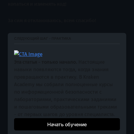
копаться и изменять код!
За сим я откланиваюсь, всем спасибо!
СЛЕДУЮЩИЙ ШАГ - ПРАКТИКА
Эта статья - только начало.
 Настоящие 
навыки появляются тогда, когда знания 
превращаются в практику. В Kraken 
Academy мы собрали полноценные курсы 
по информационной безопасности с 
лабораториями, практическими заданиями 
и пошаговыми образовательными треками 
- от первых шагов до уровня специалиста.
Начать обучение