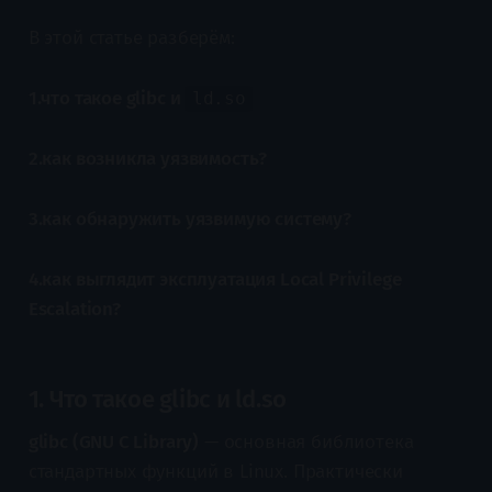
В этой статье разберём:
1.что такое glibc и
ld.so
2.как возникла уязвимость?
3.как обнаружить уязвимую систему?
4.как выглядит эксплуатация Local Privilege
Escalation?
1. Что такое glibc и ld.so
glibc (GNU C Library)
— основная библиотека
стандартных функций в Linux. Практически