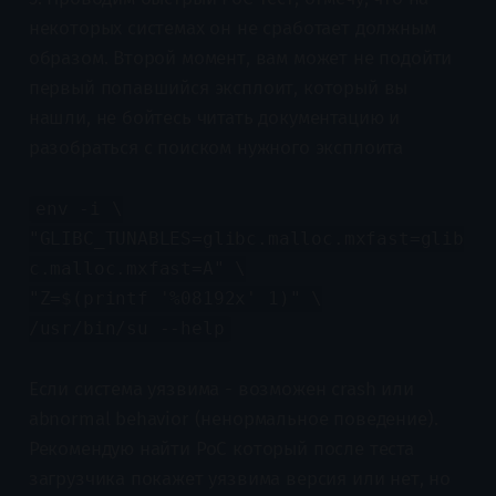
некоторых системах он не сработает должным
образом. Второй момент, вам может не подойти
первый попавшийся эксплоит, который вы
нашли, не бойтесь читать документацию и
разобраться с поиском нужного эксплоита
env -i \
"GLIBC_TUNABLES=glibc.malloc.mxfast=glib
c.malloc.mxfast=A" \
"Z=$(printf '%08192x' 1)" \
/usr/bin/su --help
Если система уязвима - возможен crash или
abnormal behavior (ненормальное поведение).
Рекомендую найти PoC который после теста
загрузчика покажет уязвима версия или нет, но