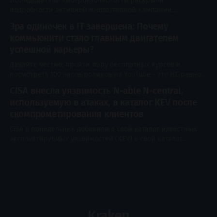
Исследователи кибербезопасности раскрыли
перенаправляет веб-трафик Safari через два
подробности активной многоэтапной кампании,
независимых узла, благодаря чему ни одна
использующей методы социальной инженерии,
Эра одиночек в IT завершена: Почему
основанные на обновлениях ПО Adobe и Zoom, анализе
коммьюнити стало главным двигателем
деловых документов и утилитах для обслуживания систем,
с целью скрытого развертывания программ удаленного
успешной карьеры?
мониторинга и управления (RMM), таких как ConnectWise
Давайте честно: пройти пару бесплатных курсов и
ScreenConnect. Кампания получила кодовое название
посмотреть 100 часов роликов на YouTube - это НЕ равно
SMOKE#SCREEN от Securonix Threat Research.
стать сильным IT-специалистом. Главная проблема
CISA внесла уязвимость N-able N-central,
новичков и продолжающих сегодня - не недостаток
используемую в атаках, в каталог KEV после
информации (ее правда очень полно). Главная проблема
- много информационного шума, отсутствие
скомпрометирования клиентов
самоконтроля и одиночество на этом пути. Когда вы
CISA в понедельник добавили в свой каталог известных
учитесь в одиночку,
эксплуатируемых уязвимостей (KEV) в свой каталог
известных эксплуатируемых уязвимостей (KEV)
недостаток высокой тяговерьности, влияющий на N-able
N-central. Уязвимость, отслеживаемая как CVE-2026-18577.
Атаки, направленные на N-central, достигают
управляемых конечных устройств. Злоумышленники
используют уязвимость CVE-2026-18577, чтобы обойти
Kraken