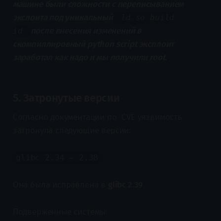
машине были сложности с переписыванием
экслоита под уникальный
ld.so build
после внесения изменений в
id
скомпиллировный python script эксплоит
заработал как надо и мы получили root.
5. Затронутые версии
Согласно документации по CVE уязвимость
затронула следующие версии:
glibc 2.34 – 2.38
Она была исправлена в
glibc 2.39
.
Подверженные системы: