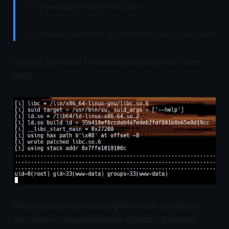
4. происходит heap overflow
5. attacker получает выполнение кода как root
В итоге обычный пользователь получает
root
shell
.
На скриншоте, показана финальная отработка
экслоита по переполнению буфера. В данной