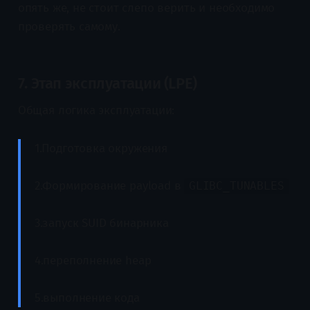
опять же, не стоит слепо верить и необходимо
проверять самому.
7. Этап эксплуатации (LPE)
Общая логика эксплуатации:
1.Подготовка окружения
2.Формирование payload в
GLIBC_TUNABLES
3.запуск SUID бинарника
4.переполнение heap
5.выполнение кода