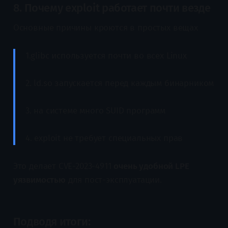
8. Почему exploit работает почти везде
Основные причины кроются в простых вещах
1.glibc используется почти во всех Linux
2. ld.so запускается перед каждым бинарником
3. на системе много SUID программ
4. exploit не требует специальных прав
Это делает CVE-2023-4911
очень удобной LPE
уязвимостью
для пост-эксплуатации.
Подводя итоги: