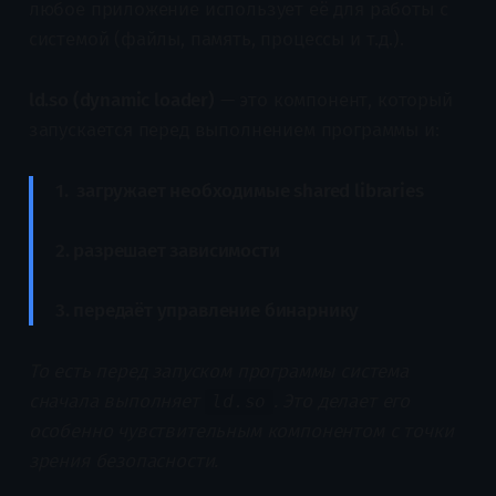
любое приложение использует её для работы с
системой (файлы, память, процессы и т.д.).
ld.so (dynamic loader)
— это компонент, который
запускается перед выполнением программы и:
1. загружает необходимые shared libraries
2. разрешает зависимости
3. передаёт управление бинарнику
То есть перед запуском программы система
сначала выполняет
. Это делает его
ld.so
особенно чувствительным компонентом с точки
зрения безопасности.