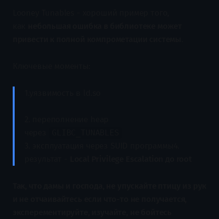
Looney Tunables - хороший пример того,
как
небольшая ошибка в библиотеке может
привести к полной компрометации системы
.
Ключевые моменты:
1.уязвимость в ld.so
2. переполнение heap
через
GLIBC_TUNABLES
3. эксплуатация через SUID программы4.
результат -
Local Privilege Escalation до root
Так, что дамы и господа, не упускайте птицу из рук
и не отчаивайтесь если что-то не получается,
эксперементируйте, изучайте, не бойтесь