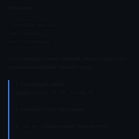
Например:
/usr/bin/passwd
/usr/bin/su
/usr/bin/mount
Если бинарник имеет
SUID bit
, он выполняется с
правами владельца (обычно root).
1. атакующий задаёт
вредоносную
GLIBC_TUNABLES
2. запускает SUID программу
3.
обрабатывает переменную
ld.so