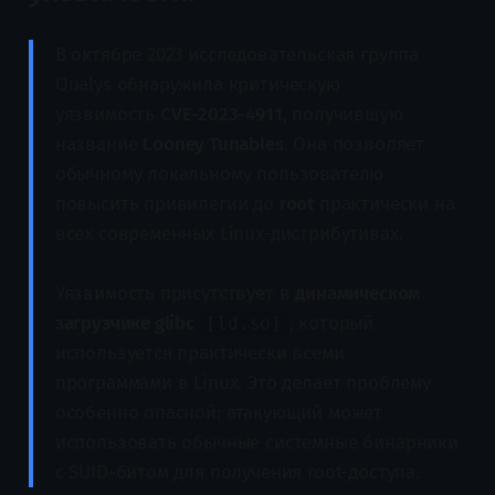
В октябре 2023 исследовательская группа
Qualys обнаружила критическую
уязвимость
CVE-2023-4911
, получившую
название
Looney Tunables
. Она позволяет
обычному локальному пользователю
повысить привилегии до
root
практически на
всех современных Linux-дистрибутивах.
Уязвимость присутствует в
динамическом
загрузчике glibc
, который
[ld.so]
используется практически всеми
программами в Linux. Это делает проблему
особенно опасной: атакующий может
использовать обычные системные бинарники
с SUID-битом для получения root-доступа.