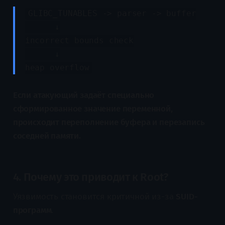
GLIBC_TUNABLES -> parser -> buffer
↓
incorrect bounds check
↓
heap overflow
Если атакующий задаёт специально
сформированное значение переменной,
происходит переполнение буфера и перезапись
соседней памяти.
4. Почему это приводит к Root?
Уязвимость становится критичной из-за
SUID-
программ
.