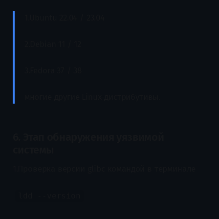
1.Ubuntu 22.04 / 23.04
2.Debian 11 / 12
3.Fedora 37 / 38
многие другие Linux-дистрибутивы.
6. Этап обнаружения уязвимой
системы
1.Проверка версии glibc командой в терминале
ldd --version