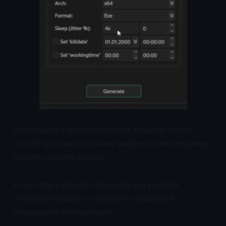
Размещаем и запускаем её на машине жерты,
способ доставки оставлю выбрать вам например
поднять pytohn сервер.
Если запуск агента получился вы увидите
открытую сессию на экране с указанием
следующей информации