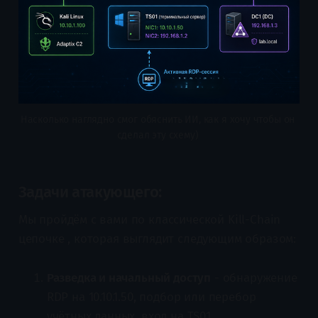
Насколько наглядно смог обяснить ИИ, как я хочу чтобы он 
сделал эту схему) 
Задачи атакующего:
Мы пройдём с вами по классической Kill-Chain
цепочке , которая выглядит следующим образом:
Разведка и начальный доступ
- обнаружение
RDP на 10.10.1.50, подбор или перебор
учётных данных, вход на TS01.