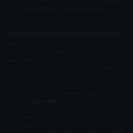
. Контроллер
-Pn -p 445,88 192.168.1.3
домена доступен! Туннель работает.
Атака DCSync и полный захват домена
Теперь, когда сетевой барьер преодолён,
проводим главную атаку. Находясь в сессии от
имениDobby (или используя его NTLM-хеш), мы
обладаем достаточными правами для репликации
учётных данных с контроллера домена.
В Adaptix есть встроенный модуль
для
DCSync-атаки
.
Запускаем атаку, нацеленную на контроллер
домена DC01.
Adaptix извлекает из Active Directory NTLM-