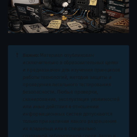
❗
Важно:
Материал опубликован
исключительно в образовательных целях
и предназначен для изучения принципов
работы технологий, методов защиты и
проведения легального тестирования
безопасности. Любые проверки,
сканирование, эксплуатация уязвимостей
или иные действия в отношении
информационных систем допускаются
только при наличии явного разрешения
их владельца или в специально
созданной лабораторной среде. Автор и