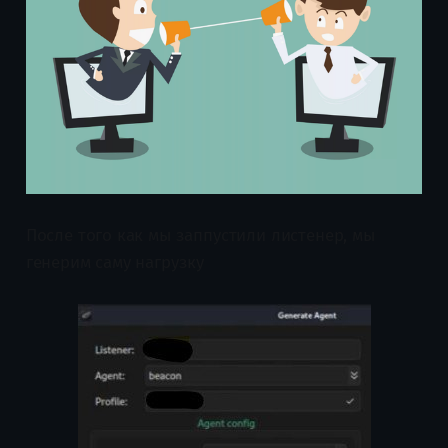
После того как мы заппустили листенер, мы
генерим саму нагрузку