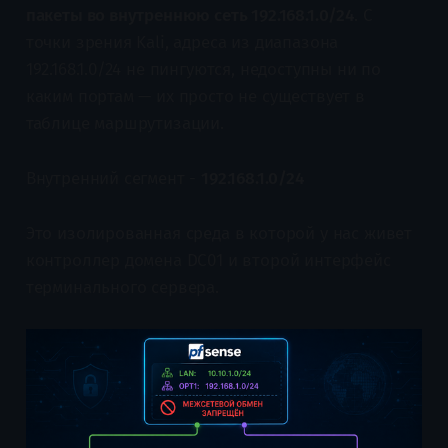
пакеты во внутреннюю сеть 192.168.1.0/24
. С
точки зрения Kali, адреса из диапазона
192.168.1.0/24 не пингуются, недоступны ни по
каким портам — их просто не существует в
таблице маршрутизации.
Внутренний сегмент -
192.168.1.0/24
Это изолированная среда в которой у нас живет
контроллер домена DC01 и второй интерфейс
терминального сервера.