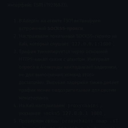
интерфейс TS01 (192.168.1.1).
В Adaptix на агенте TS01 активируем
встроенный
SOCKS5-прокси
.
Настраиваем локальный SOCKS5-сервер на
Kali, который слушает
.
127.0.0.1:1080
Трафик туннелируется через основной
HTTPS-канал связи с агентом. Интервал
опроса в 4 секунды накладывает задержки,
но для выполнения команд этого
достаточно. Высокая задержка также делает
трафик менее подозрительным для систем
мониторинга.
На Kali настраиваем
,
proxychains
указывая
.
socks5 127.0.0.1 1080
Проверяем связь:
proxychains nmap -sT