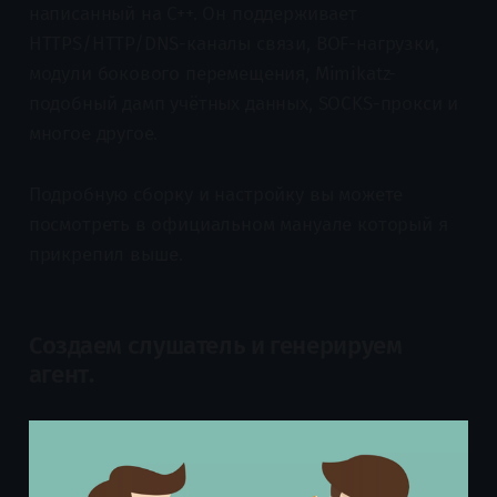
написанный на C++. Он поддерживает
HTTPS/HTTP/DNS-каналы связи, BOF-нагрузки,
модули бокового перемещения, Mimikatz-
подобный дамп учётных данных, SOCKS-прокси и
многое другое.
Подробную сборку и настройку вы можете
посмотреть в официальном мануале который я
прикрепил выше.
Создаем слушатель и генерируем
агент.