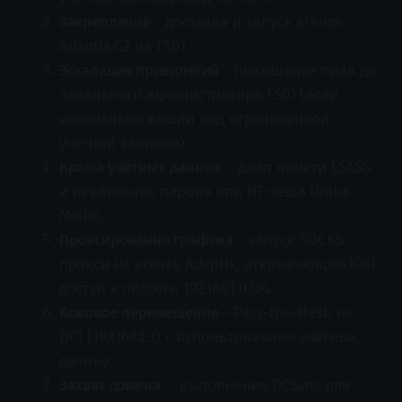
Закрепление
- доставка и запуск агента
Adaptix C2 на TS01.
Эскалация привилегий
- повышение прав до
локального администратора TS01 (если
изначально вошли под ограниченной
учётной записью).
Кража учётных данных
- дамп памяти LSASS
и извлечение пароля или NT-хеша Draka
Malfai.
Проксирование трафика
- запуск SOCKS-
прокси на агенте Adaptix, открывающем Kali
доступ к подсети 192.168.1.0/24.
Боковое перемещение
- Pass-the-Hash на
DC1 (192.168.1.3) с использованием учётных
данных..
Захват домена
- выполнение DCSync для