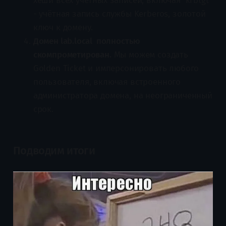
хеши всех учётных записей, включая krbtgt
- учётная запись службы Kerberos, золотой
ключ к домену.
Домен lab.local полностью
скомпрометирован.
Мы можем создать
Golden Ticket и имперсонировать любого
пользователя, включая встроенного
администратора домена, на неограниченный
срок.
Подводим итоги