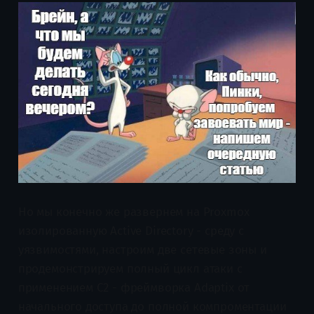
Но мы конечно же развернем на Proxmox
изолированную Active Directory - среду с
уязвимостями, настроим две сетевые зоны и
продемонстрируем полный цикл атаки с
применением C2 - фреймворка Adaptix от
начального доступа до полной компроментации