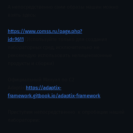
А непосредственно сами образы машин можно
взять здесь:
https://www.comss.ru/page.php?
id=9611
(Используйте только для создания
лабораторных сред, исключительно не
рекомендую использовать нелицензионные
продукты и сборки)
Официальный Мануал по C2
Adaptix
https://adaptix-
framework.gitbook.io/adaptix-framework
Приступим непосредственно к опробации нашей
лаборатории: