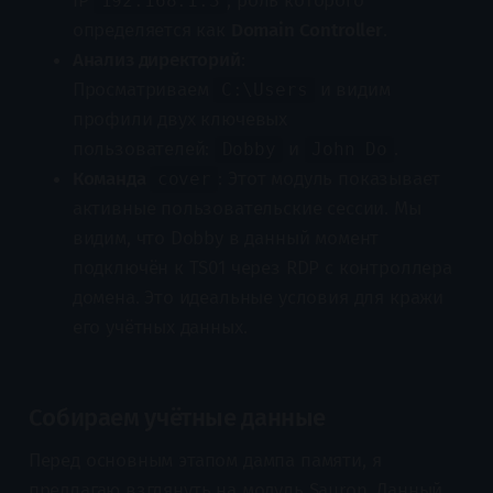
IP
, роль которого
192.168.1.3
определяется как
Domain Controller
.
Анализ директорий
:
Просматриваем
и видим
C:\Users
профили двух ключевых
пользователей:
и
.
Dobby
John Do
Команда
: Этот модуль показывает
cover
активные пользовательские сессии. Мы
видим, что Dobby в данный момент
подключён к TS01 через RDP с контроллера
домена. Это идеальные условия для кражи
его учётных данных.
Собираем учётные данные
Перед основным этапом дампа памяти, я
предлагаю взглянуть на модуль Sauron. Данный