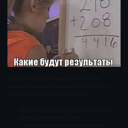
В ходе этой лабораторной работы мы на
практике прошли полную цепочку Kill Chain,
используя возможности Adaptix C2:
Развернули изолированный стенд с Active
Directory на базе MSI Trident.
Сгенерировали и доставили полезную