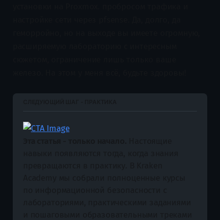
установки на Proxmox. пробросом трафика и
настройке сети через pfsense. Да, долго, да
геморройно, но на выходе вы имеете огромную,
расширяемую лабораторию с интересным
сюжетом, ограничение лишь только ваше
железо. На этом у меня всё, будьте здоровы!
СЛЕДУЮЩИЙ ШАГ - ПРАКТИКА
Эта статья - только начало.
 Настоящие 
навыки появляются тогда, когда знания 
превращаются в практику. В Kraken 
Academy мы собрали полноценные курсы 
по информационной безопасности с 
лабораториями, практическими заданиями 
и пошаговыми образовательными треками 