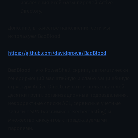
извлечения всей базы паролей Active
Directory.
Дополню, в качестве наполнения сети мы
используем BadBlood
https://github.com/davidprowe/BadBlood
BadBlood
- это PowerShell-скрипт, автоматически
генерирующий масштабную и слабо защищённую
структуру Active Directory: сотни пользователей,
десятки групп, организационные подразделения,
некорректные списки ACL, сервисные учётные
записи с SPN (уязвимые к Kerberoasting) и
множество аккаунтов с предсказуемыми
паролями.