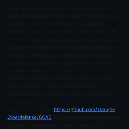
Я очень долго собирался с мыслями писать
данный материал или нет, всё восстанавливал по
памяти, так что, к сожалению, напоненость
скринами отсутсвует, за что прошу простить. На
всё это я убил очень много времени, примерно в
районе месяца, так как всё приходилось гуглить,
читать, пробовать, костылить. После того как я
закончил с самоделкой целью которой для себя
я ставил гибкость лаборатории с её
последующим расширением, пришёл к выводу,
что на данный момент лучшим готовым
решением для развертывания домашней лабы
остается GOAD от
OrangeCyberDefence
https://github.com/Orange-
Cyberdefense/GOAD
Она имеет на данный момент
мощное комьюники с полными мануалами