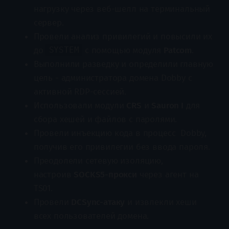
нагрузку через веб-шелл на терминальный
сервер.
Провели анализ привилегий и повысили их
до
с помощью модуля
Patcom
.
SYSTEM
Выполнили разведку и определили главную
цель - администратора домена Dobby с
активной RDP-сессией.
Использовали модули
CRS
и
Sauron I
для
сбора хешей и файлов с паролями.
Провели инъекцию кода в процесс Dobby,
получив его привилегии без ввода пароля.
Преодолели сетевую изоляцию,
настроив
SOCKS5-прокси
через агент на
TS01.
Провели
DCSync-атаку
и извлекли хеши
всех пользователей домена.