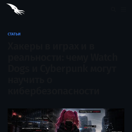
СТАТЬИ
Хакеры в играх и в
реальности: чему Watch
Dogs и Cyberpunk могут
научить о
кибербезопасности