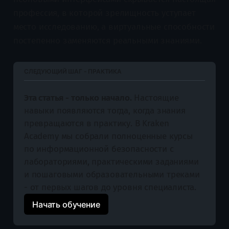
профессия, в которой зрелищность уступает
место исследованию, а виртуальные способности
постепенно заменяются реальными знаниями.
СЛЕДУЮЩИЙ ШАГ - ПРАКТИКА
Эта статья - только начало.
 Настоящие 
навыки появляются тогда, когда знания 
превращаются в практику. В Kraken 
Academy мы собрали полноценные курсы 
по информационной безопасности с 
лабораториями, практическими заданиями 
и пошаговыми образовательными треками 
- от первых шагов до уровня специалиста.
Начать обучение