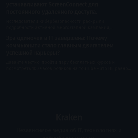
устанавливают ScreenConnect для
представленная в iOS 15, использует архитектуру
двойного проксирования (dual-hop) для защиты
постоянного удаленного доступа.
конфиденциальности пользователей. Она
Исследователи кибербезопасности раскрыли
перенаправляет веб-трафик Safari через два
подробности активной многоэтапной кампании,
независимых узла, благодаря чему ни одна
использующей методы социальной инженерии,
Эра одиночек в IT завершена: Почему
основанные на обновлениях ПО Adobe и Zoom, анализе
коммьюнити стало главным двигателем
деловых документов и утилитах для обслуживания систем,
с целью скрытого развертывания программ удаленного
успешной карьеры?
мониторинга и управления (RMM), таких как ConnectWise
Давайте честно: пройти пару бесплатных курсов и
ScreenConnect. Кампания получила кодовое название
посмотреть 100 часов роликов на YouTube - это НЕ равно
SMOKE#SCREEN от Securonix Threat Research.
стать сильным IT-специалистом. Главная проблема
новичков и продолжающих сегодня - не недостаток
информации (ее правда очень полно). Главная проблема
- много информационного шума, отсутствие
самоконтроля и одиночество на этом пути. Когда вы
учитесь в одиночку,
Kraken
Независимое медиа об IT, технологиях и