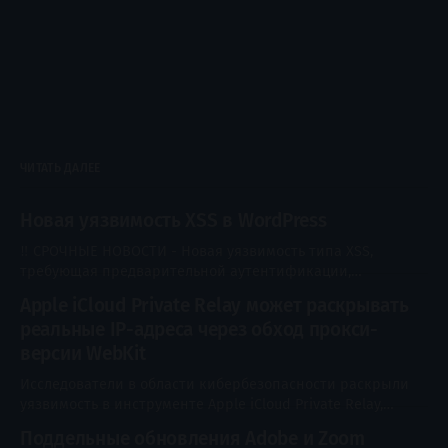
ЧИТАТЬ ДАЛЕЕ
Новая уязвимость XSS в WordPress
‼️ СРОЧНЫЕ НОВОСТИ - Новая уязвимость типа XSS,
требующая предварительной аутентификации,
обнаружена в #WordPress и затрагивает все версии.
Apple iCloud Private Relay может раскрывать
XSS2Shell (CVE-2026-64638) позволяет злоумышленнику
реальные IP-адреса через обход прокси-
запускать JavaScript-код под управлением атакующего на
сайте, даже без входа в систему. При наличии
версии WebKit
администратора, вошедшего в систему, и при соблюдении
Исследователи в области кибербезопасности раскрыли
определенных условий, эта уязвимость может быть
уязвимость в инструменте Apple iCloud Private Relay,
которая позволяет раскрыть настоящий IP-адрес
Поддельные обновления Adobe и Zoom
пользователя. Функция iCloud Private Relay,