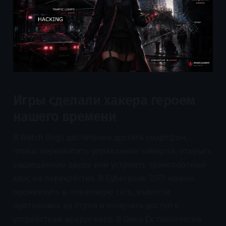
Игры сделали хакера героем
нашего времени
В Watch Dogs достаточно достать смартфон,
чтобы перехватить управление камерой, открыть
защищённую дверь или устроить транспортный
хаос на перекрёстке. В Cyberpunk 2077 можно
проникнуть в локальную сеть, вывести
противника из строя и получить доступ к
устройствам вокруг него. В Deus Ex технологии