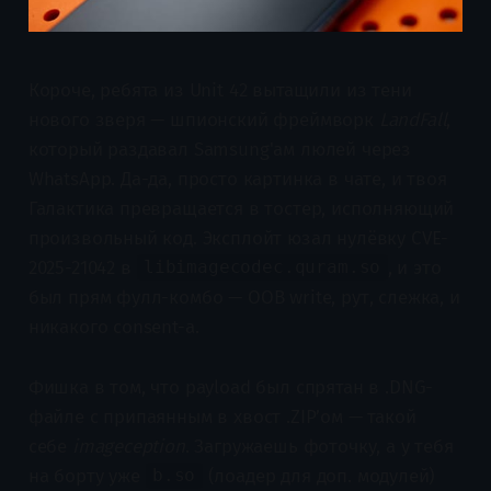
Короче, ребята из Unit 42 вытащили из тени
нового зверя — шпионский фреймворк
LandFall
,
который раздавал Samsung'ам люлей через
WhatsApp. Да-да, просто картинка в чате, и твоя
Галактика превращается в тостер, исполняющий
произвольный код. Эксплойт юзал нулёвку CVE-
2025-21042 в
, и это
libimagecodec.quram.so
был прям фулл-комбо — OOB write, рут, слежка, и
никакого consent-а.
Фишка в том, что payload был спрятан в .DNG-
файле с припаянным в хвост .ZIP’ом — такой
себе
imageception
. Загружаешь фоточку, а у тебя
на борту уже
(лоадер для доп. модулей)
b.so