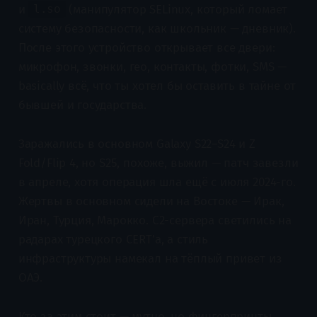
и
(манипулятор SELinux, который ломает
l.so
систему безопасности, как школьник — дневник).
После этого устройство открывает все двери:
микрофон, звонки, гео, контакты, фотки, SMS —
basically всё, что ты хотел бы оставить в тайне от
бывшей и государства.
Заражались в основном Galaxy S22–S24 и Z
Fold/Flip 4, но S25, похоже, выжил — патч завезли
в апреле, хотя операция шла ещё с июля 2024-го.
Жертвы в основном сидели на Востоке — Ирак,
Иран, Турция, Марокко. C2-сервера светились на
радарах турецкого CERT’а, а стиль
инфраструктуры намекал на тёплый привет из
ОАЭ.
Кто за этим стоит — мутно, но фингерпринты