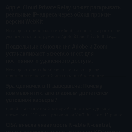
Apple iCloud Private Relay может раскрывать
реальные IP-адреса через обход прокси-
версии WebKit
Исследователи в области кибербезопасности раскрыли
уязвимость в инструменте Apple iCloud Private Relay,
которая позволяет раскрыть настоящий IP-адрес
Поддельные обновления Adobe и Zoom
пользователя. Функция iCloud Private Relay,
устанавливают ScreenConnect для
представленная в iOS 15, использует архитектуру
двойного проксирования (dual-hop) для защиты
постоянного удаленного доступа.
конфиденциальности пользователей. Она
Исследователи кибербезопасности раскрыли
перенаправляет веб-трафик Safari через два
подробности активной многоэтапной кампании,
независимых узла, благодаря чему ни одна
использующей методы социальной инженерии,
Эра одиночек в IT завершена: Почему
основанные на обновлениях ПО Adobe и Zoom, анализе
коммьюнити стало главным двигателем
деловых документов и утилитах для обслуживания систем,
с целью скрытого развертывания программ удаленного
успешной карьеры?
мониторинга и управления (RMM), таких как ConnectWise
Давайте честно: пройти пару бесплатных курсов и
ScreenConnect. Кампания получила кодовое название
посмотреть 100 часов роликов на YouTube - это НЕ равно
SMOKE#SCREEN от Securonix Threat Research.
стать сильным IT-специалистом. Главная проблема
CISA внесла уязвимость N-able N-central,
новичков и продолжающих сегодня - не недостаток