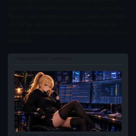
слегка NSO-подобные: компоненты с названием
“Bridge Head”, модульность и та самая атмосфера
«слежу за тобой, бро». Возможно, это чей-то
комбо-франкеншпион из кусков Variston, Cytrox и
Quadream.
СЛЕДУЮЩИЙ ШАГ - ПРАКТИКА
Эта статья - только начало.
 Настоящие 