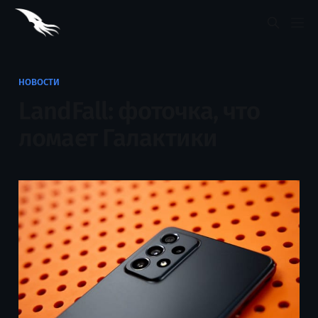
НОВОСТИ
LandFall: фоточка, что
ломает Галактики