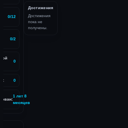
Достижения
Достижения
0/12
пока не
получены.
0/2
вой
0
в:
0
1 лет 8
рован:
месяцев