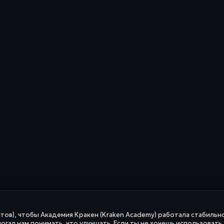
йтов), чтобы Академия Кракен (Kraken Academy) работала стабильно
огал нам понимать, что улучшать. Если ты не хочешь использовать