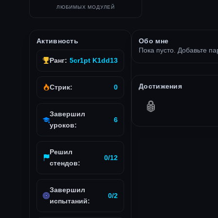
ЛЮБИМЫХ МОДУЛЕЙ
Активность
Обо мне
Пока пусто. Добавьте па
Ранг:
5cr1pt K1dd13
Достижения
Стрик:
0
Завершил
6
уроков:
Решил
0/12
стендов:
Завершил
0/2
испытаний: