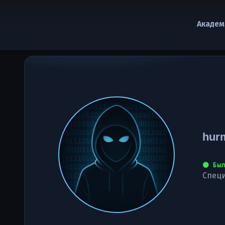
Академ
hur
⚫ Был
Специ