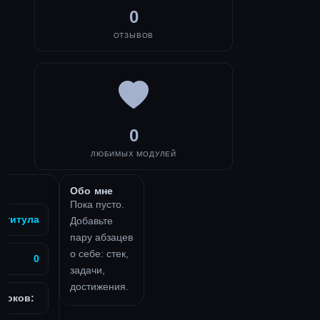
0
ОТЗЫВОВ
0
ЛЮБИМЫХ МОДУЛЕЙ
Обо мне
Пока пусто.
з титула
Добавьте
пару абзацев
о себе: стек,
0
задачи,
достижения.
роков: