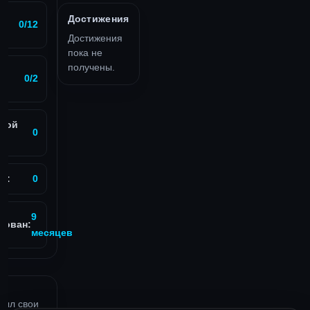
Достижения
0/12
Достижения
пока не
получены.
0/2
вой
0
в:
0
9
рован:
месяцев
рыл свои