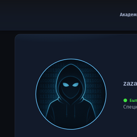
Академ
zaza
⚫ Был
Специ