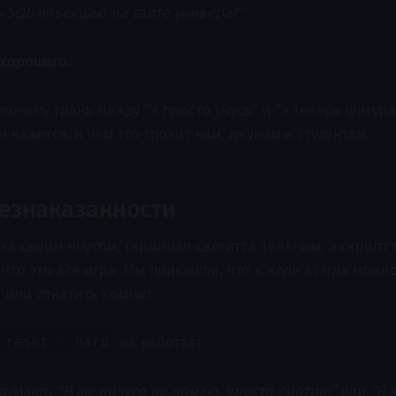
 SQL-инъекцию на сайте универа?"
 хорошего.
почему грань между "я просто учусь" и "я теперь фигур
м кажется, и чем это грозит нам, джунам и студентам.
езнаказанности
 за своим ноутом, терминал светится зеленым, а скрипт
 что это всё игра. Мы привыкли, что в коде всегда можн
или откатить коммит.
не работает.
 reset --hard
 думают:
"Я же ничего не ломаю, просто смотрю"
или
"Я 