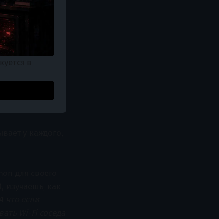
куется в 
ывает у каждого,
hon для своего
, изучаешь, как
А что если
ать Wi-Fi соседа