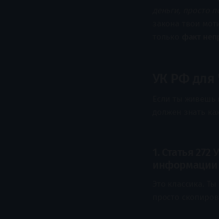
деньги, просто 
закона твои моти
только
факт неп
УК РФ для 
Если ты живешь в
должен знать каж
1. Статья 27
информации
Это классика. Ты
просто скопиров