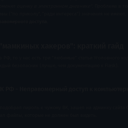
поменял оценку в электронном дневнике"
. Проблема в то
вы ("по приколу", "ради интереса") значения не имеют.
равомерного доступа
.
"мамкиных хакеров": краткий гайд
 РФ, то у нас есть три "любимые" статьи Уголовного ко
дый безопасник (лучше, чем документацию к Flask).
2 УК РФ - Неправомерный доступ к компьютер
 подобрал пароль к чужому ВК, зашел на админку сайта 
ал файлы, которые не должен был видеть.