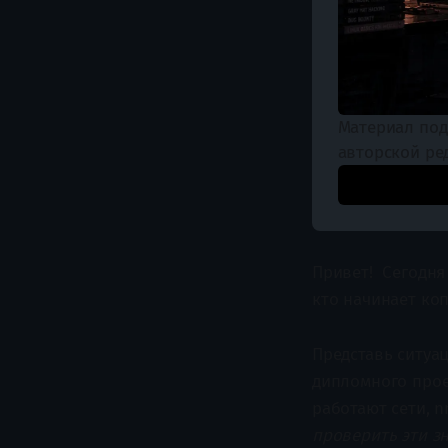
Материал под
авторской ре
Привет! Сегодня 
кто начинает ко
Представь ситуа
дипломного проек
работают сети, 
проверить эти зн