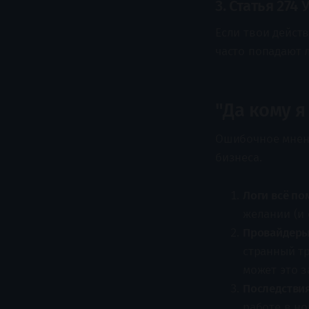
3. Статья 274
Если твои дейст
часто попадают л
"Да кому я
Ошибочное мнение
бизнеса.
Логи всё по
желании (и
Провайдеры
странный тр
может это з
Последствия
работе в но