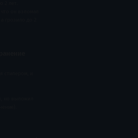
 2 лет.
, что он взломал
 а грозило до 2
транение
я стилером, и
л, но выложил
нение).