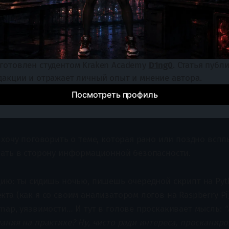
готовлен студентом Kraken Academy 
D1ng0
. Статья публи
дакции и отражает личный опыт и мнение автора.
Посмотреть профиль
хочу поговорить о теме, которая рано или поздно вспл
пать в сторону информационной безопасности.
цию: ты сидишь ночью, пишешь очередной скрипт на Pyt
та (как я со своим анализатором логов на Raspberry Pi)
nmap, уязвимости… И тут в голове проскакивает мысль:
"
ания на практике? Ну, чисто ради интереса, просканиров