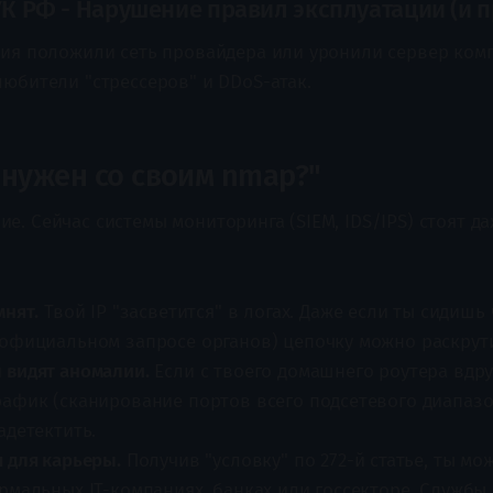
 УК РФ - Нарушение правил эксплуатации (и п
вия положили сеть провайдера или уронили сервер ком
юбители "стрессеров" и DDoS-атак.​
 нужен со своим nmap?"
. Сейчас системы мониторинга (SIEM, IDS/IPS) стоят да
мнят.
Твой IP "засветится" в логах. Даже если ты сидишь
 официальном запросе органов) цепочку можно раскрути
 видят аномалии.
Если с твоего домашнего роутера вдр
афик (сканирование портов всего подсетевого диапазо
адетектить.
 для карьеры.
Получив "условку" по 272-й статье, ты мо
рмальных IT-компаниях, банках или госсекторе. Службы