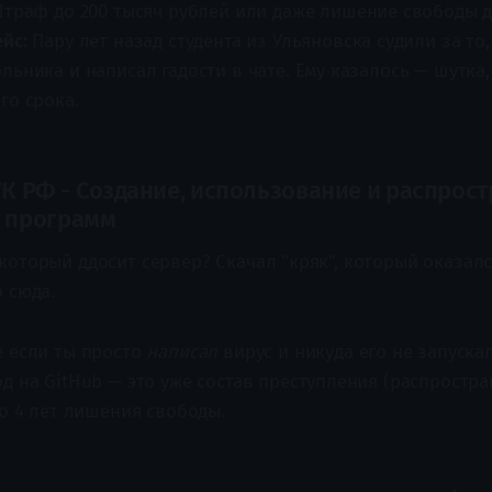
траф до 200 тысяч рублей или даже лишение свободы до
йс:
Пару лет назад студента из Ульяновска судили за то
льника и написал гадости в чате. Ему казалось — шутка,
о срока.​
3 УК РФ - Создание, использование и распрос
 программ
который ддосит сервер? Скачал "кряк", который оказалс
о сюда.
 если ты просто
написал
вирус и никуда его не запуска
д на GitHub — это уже состав преступления (распростра
о 4 лет лишения свободы.