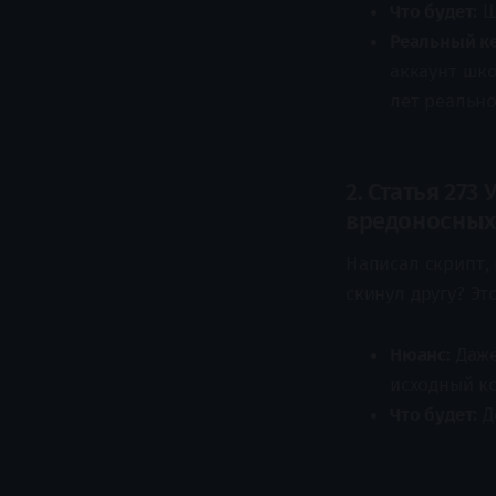
Что будет:
Ш
Реальный ке
аккаунт шко
лет реальног
2. Статья 27
вредоносных
Написал скрипт, 
скинул другу? Эт
Нюанс:
Даже
исходный ко
Что будет:
Д