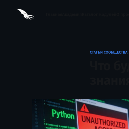
Главная
Академия
Каталог модулей
О про
СТАТЬИ СООБЩЕСТВА
Что бу
знания