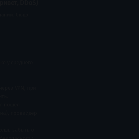
ривет, DDoS)
пании. Сюда
же у среднего
 через VPN, при
ть.
уг пошел
на), провайдер
жешь забыть о
 безопасности