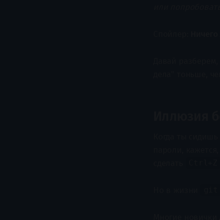
или попробовать
Спойлер:
Ничего
Давай разберем, 
дела" тоньше, че
Иллюзия б
Когда ты сидишь
пароли, кажется,
сделать
Ctrl+Z
Но в жизни
git
Многие новички