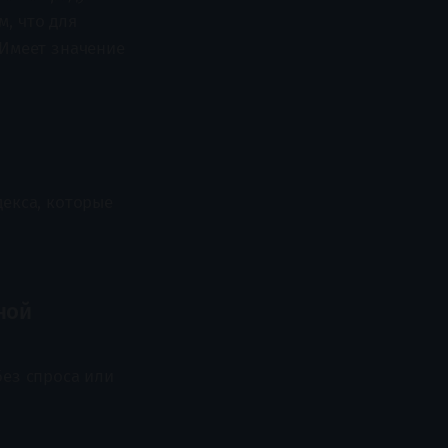
м, что для
 Имеет значение
декса, которые
ной
без спроса или