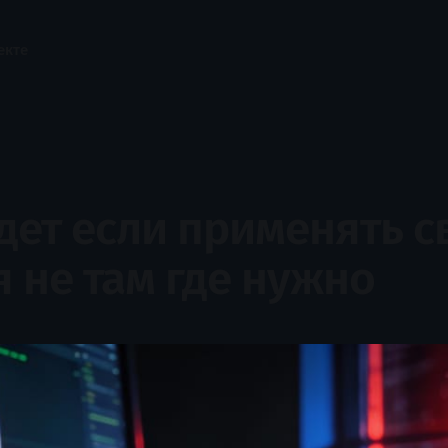
екте
дет если применять с
 не там где нужно