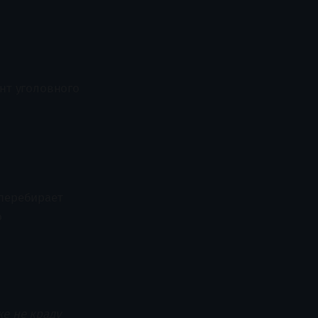
ант уголовного
 перебирает
о
же не краду