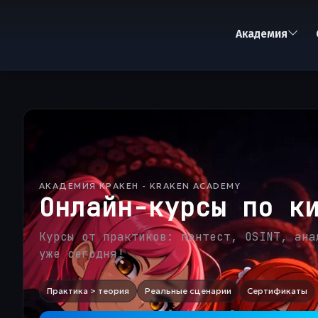
Академия
АКАДЕМИЯ КРАКЕН - KRAKEN ACADEMY
Онлайн-курсы по к
Курсы от практиков: пентест, OSINT, ана
уже сегодня!
Практика > теория
Реальные сценарии
Сертификаты